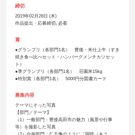
締切
2019年02月28日 (木)
作品提出・応募締切､必着
賞
●グランプリ（各部門1名） 豊後・米仕上牛（すき
焼き食べ比べセット・ハンバーグメンチカツセッ
ト）
●準グランプリ（各部門1名） 荘園米15kg
●特別賞（各部門1名） 5000円分図書カード
募集内容
テーマにそった写真
【部門／テーマ】
（1）一般部門：豊後高田市の魅力（風景や行事
等）を撮影した写真
（2）企画部門：仁王像のように「阿吽（あう