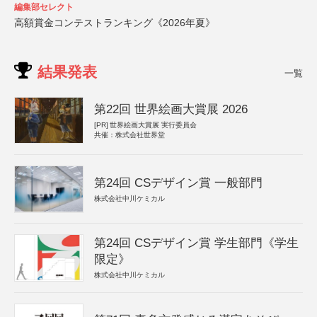
編集部セレクト
高額賞金コンテストランキング《2026年夏》
結果発表
一覧
第22回 世界絵画大賞展 2026
[PR]
世界絵画大賞展 実行委員会
共催：株式会社世界堂
第24回 CSデザイン賞 一般部門
株式会社中川ケミカル
第24回 CSデザイン賞 学生部門《学生
限定》
株式会社中川ケミカル