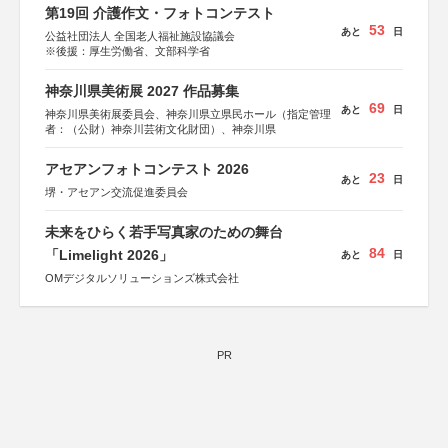
第19回 介護作文・フォトコンテスト
53
あと
日
公益社団法人 全国老人福祉施設協議会
※後援：厚生労働省、文部科学省
神奈川県美術展 2027 作品募集
69
あと
日
神奈川県美術展委員会、神奈川県立県民ホール（指定管理
者：（公財）神奈川芸術文化財団）、神奈川県
アセアンフォトコンテスト 2026
23
あと
日
堺・アセアン交流促進委員会
未来をひらく若手写真家のための舞台
84
「Limelight 2026」
あと
日
OMデジタルソリューションズ株式会社
PR