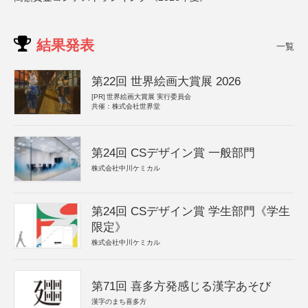
結果発表
一覧
第22回 世界絵画大賞展 2026
[PR]
世界絵画大賞展 実行委員会
共催：株式会社世界堂
第24回 CSデザイン賞 一般部門
株式会社中川ケミカル
第24回 CSデザイン賞 学生部門《学生
限定》
株式会社中川ケミカル
第71回 喜多方発感じる漢字あそび
漢字のまち喜多方