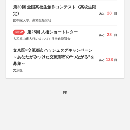
第30回 全国高校生創作コンテスト《高校生限
28
定》
あと
日
國學院大學、高校生新聞社
第25回 人権ショートレター
NEW
28
あと
日
大和郡山市人権のまちづくり推進協議会
文京区×交流都市ハッシュタグキャンペーン
～あなたがみつけた交流都市の“つながる”を
128
あと
日
募集～
文京区
PR