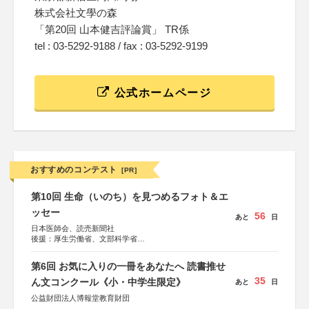
株式会社文學の森
「第20回 山本健吉評論賞」 TR係
tel : 03-5292-9188 / fax : 03-5292-9199
公式ホームページ
おすすめのコンテスト
[PR]
第10回 生命（いのち）を見つめるフォト＆エ
ッセー
56
あと
日
日本医師会、読売新聞社
後援：厚生労働省、文部科学省
協賛：東京海上日動火災保険株式会社、東京海上日動あん
しん生命保険株式会社
第6回 お気に入りの一冊をあなたへ 読書推せ
35
ん文コンクール《小・中学生限定》
あと
日
公益財団法人博報堂教育財団