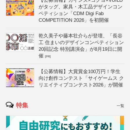
【公募情報】カインズ×コクヨ×VUILD
がタッグ、家具・木工品デザインコン
ペティション「CDM Digi Fab
COMPETITION 2026」を初開催
乾久美子や藤本壮介らが登壇、「長谷
工 住まいのデザインコンペティション
20回記念 特別講演会」が8月19日に開
催
[PR]
【公募情報】大賞賞金100万円！学生
向け創作コンテスト「サイゲームス ク
リエイティブコンテスト2026」が開催
特集
一覧