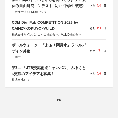
54
休み自由研究コンテスト《小・中学生限定》
あと
日
一般社団法人日本銅センター
CDM Digi Fab COMPETITION 2026 by
51
CAINZ×KOKUYO×VUILD
あと
日
株式会社カインズ、コクヨ株式会社、VUILD株式会社
ボトルウォーター「あぁ！関露水」ラベルデ
7
ザイン募集
あと
日
下関市
第3回 「JTB交流創造キャンバス」 ふるさと
54
×交流のアイデアを募集！
あと
日
株式会社JTB
PR