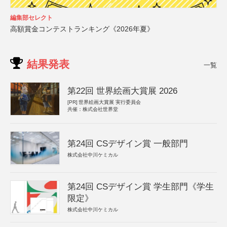
編集部セレクト
高額賞金コンテストランキング《2026年夏》
結果発表
一覧
第22回 世界絵画大賞展 2026
[PR]
世界絵画大賞展 実行委員会
共催：株式会社世界堂
第24回 CSデザイン賞 一般部門
株式会社中川ケミカル
第24回 CSデザイン賞 学生部門《学生
限定》
株式会社中川ケミカル