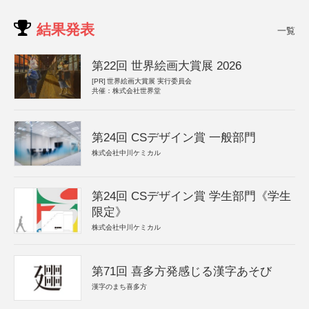
結果発表
一覧
第22回 世界絵画大賞展 2026
[PR]
世界絵画大賞展 実行委員会
共催：株式会社世界堂
第24回 CSデザイン賞 一般部門
株式会社中川ケミカル
第24回 CSデザイン賞 学生部門《学生
限定》
株式会社中川ケミカル
第71回 喜多方発感じる漢字あそび
漢字のまち喜多方