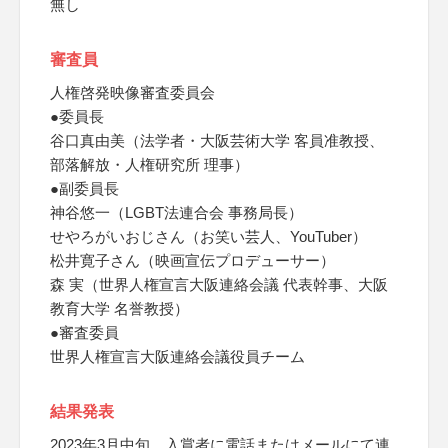
無し
審査員
人権啓発映像審査委員会
●委員長
谷口真由美（法学者・大阪芸術大学 客員准教授、
部落解放・人権研究所 理事）
●副委員長
神谷悠一（LGBT法連合会 事務局長）
せやろがいおじさん（お笑い芸人、YouTuber）
松井寛子さん（映画宣伝プロデューサー）
森 実（世界人権宣言大阪連絡会議 代表幹事、大阪
教育大学 名誉教授）
●審査委員
世界人権宣言大阪連絡会議役員チーム
結果発表
2023年3月中旬、入賞者に電話またはメールにて連