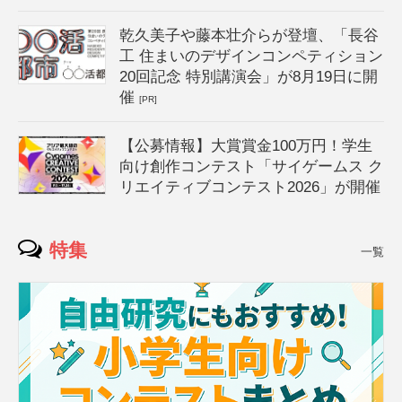
乾久美子や藤本壮介らが登壇、「長谷
工 住まいのデザインコンペティション
20回記念 特別講演会」が8月19日に開
催
[PR]
【公募情報】大賞賞金100万円！学生
向け創作コンテスト「サイゲームス ク
リエイティブコンテスト2026」が開催
特集
一覧