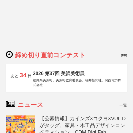
締め切り直前コンテスト
[PR]
2026 第37回 美浜美術展
34
あと
日
福井県美浜町、美浜町教育委員会、福井新聞社、関西電力株
式会社
ニュース
一覧
【公募情報】カインズ×コクヨ×VUILD
がタッグ、家具・木工品デザインコン
ペティション「CDM Digi Fab