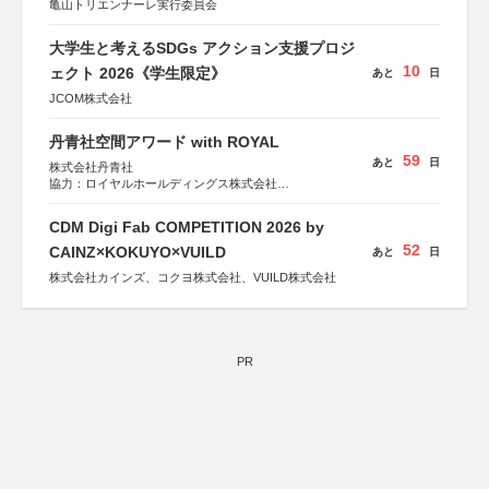
亀山トリエンナーレ実行委員会
大学生と考えるSDGs アクション支援プロジ
10
ェクト 2026《学生限定》
あと
日
JCOM株式会社
丹青社空間アワード with ROYAL
59
あと
日
株式会社丹青社
協力：ロイヤルホールディングス株式会社
運営協力：株式会社JDN
CDM Digi Fab COMPETITION 2026 by
52
CAINZ×KOKUYO×VUILD
あと
日
株式会社カインズ、コクヨ株式会社、VUILD株式会社
PR