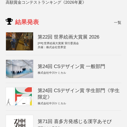
高額賞金コンテストランキング《2026年夏》
結果発表
一覧
第22回 世界絵画大賞展 2026
[PR]
世界絵画大賞展 実行委員会
共催：株式会社世界堂
第24回 CSデザイン賞 一般部門
株式会社中川ケミカル
第24回 CSデザイン賞 学生部門《学生
限定》
株式会社中川ケミカル
第71回 喜多方発感じる漢字あそび