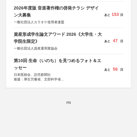
2026年度版 音楽著作権の啓発チラシ デザイ
153
ン大募集
あと
日
一般社団法人カラオケ使用者連盟
資産形成学生論文アワード 2026《大学生・大
47
学院生限定》
あと
日
一般社団法人資産運用業協会
第10回 生命（いのち）を見つめるフォト＆エ
ッセー
56
あと
日
日本医師会、読売新聞社
後援：厚生労働省、文部科学省
協賛：東京海上日動火災保険株式会社、東京海上日動あん
しん生命保険株式会社
PR