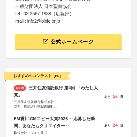
一般財団法人 日本聖書協会
tel : 03-3567-1988（広報部）
mail : info2@bible.or.jp
公式ホームページ
おすすめのコンテスト
[PR]
三井住友信託銀行 第4回 「わたし大
NEW
賞」
56
あと
日
三井住友信託銀行株式会社
協力：株式会社朝日新聞社
後援：日本郵便株式会社
FM香川 CMコピー大賞2026 ～応募した瞬
24
間、あなたもクリエイター～
あと
日
株式会社エフエム香川