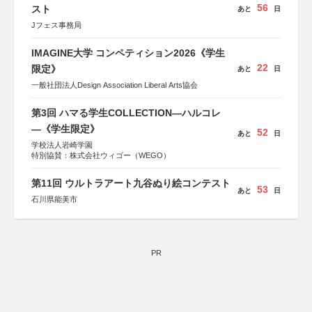
56
スト
あと
日
Jフェス事務局
IMAGINE大学 コンペティション2026《学生
22
限定》
あと
日
一般社団法人Design Association Liberal Arts協会
第3回 ハマる学生COLLECTION―ハルコレ
―《学生限定》
52
あと
日
学校法人岩崎学園
特別協賛：株式会社ウィゴー（WEGO）
第11回 ウルトラアート九谷ぬり絵コンテスト
53
あと
日
石川県能美市
PR