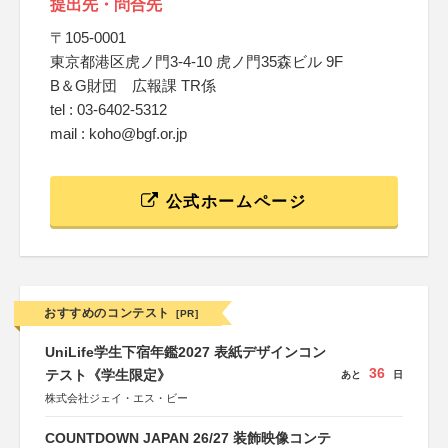
提出先・問合先
〒105-0001
東京都港区虎ノ門3-4-10 虎ノ門35森ビル 9F
B＆G財団 広報課 TR係
tel : 03-6402-5312
mail : koho@bgf.or.jp
公式ホームページ
おすすめのコンテスト
[PR]
UniLife学生下宿年鑑2027 表紙デザインコン
36
テスト《学生限定》
あと
日
株式会社ジェイ・エス・ビー
COUNTDOWN JAPAN 26/27 装飾映像コンテ