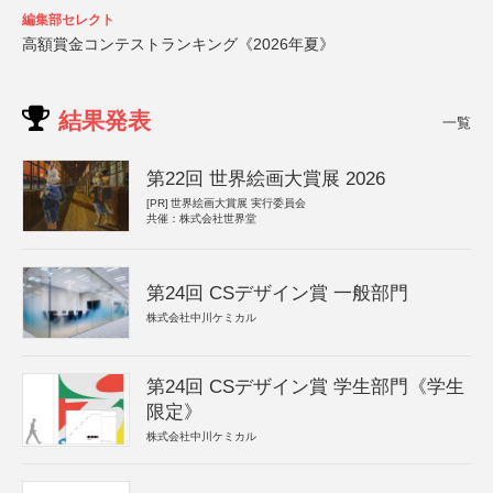
編集部セレクト
高額賞金コンテストランキング《2026年夏》
結果発表
一覧
第22回 世界絵画大賞展 2026
[PR]
世界絵画大賞展 実行委員会
共催：株式会社世界堂
第24回 CSデザイン賞 一般部門
株式会社中川ケミカル
第24回 CSデザイン賞 学生部門《学生
限定》
株式会社中川ケミカル