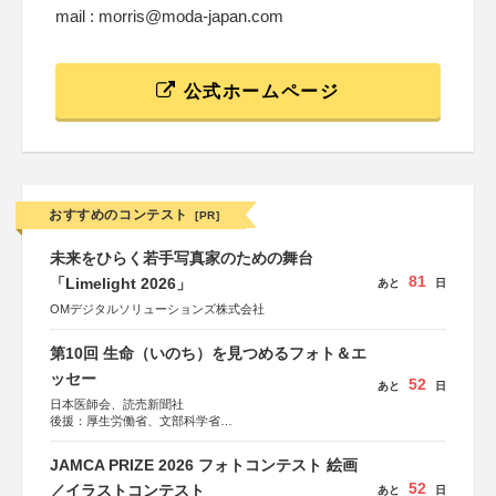
mail : morris@moda-japan.com
公式ホームページ
おすすめのコンテスト
[PR]
未来をひらく若手写真家のための舞台
81
「Limelight 2026」
あと
日
OMデジタルソリューションズ株式会社
第10回 生命（いのち）を見つめるフォト＆エ
ッセー
52
あと
日
日本医師会、読売新聞社
後援：厚生労働省、文部科学省
協賛：東京海上日動火災保険株式会社、東京海上日動あん
しん生命保険株式会社
JAMCA PRIZE 2026 フォトコンテスト 絵画
52
／イラストコンテスト
あと
日