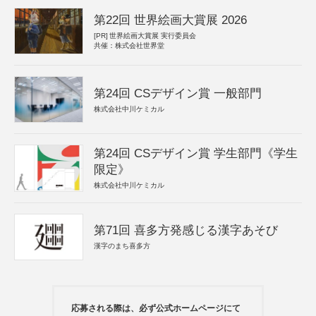
第22回 世界絵画大賞展 2026
[PR]
世界絵画大賞展 実行委員会
共催：株式会社世界堂
第24回 CSデザイン賞 一般部門
株式会社中川ケミカル
第24回 CSデザイン賞 学生部門《学生
限定》
株式会社中川ケミカル
第71回 喜多方発感じる漢字あそび
漢字のまち喜多方
応募される際は、必ず公式ホームページにて