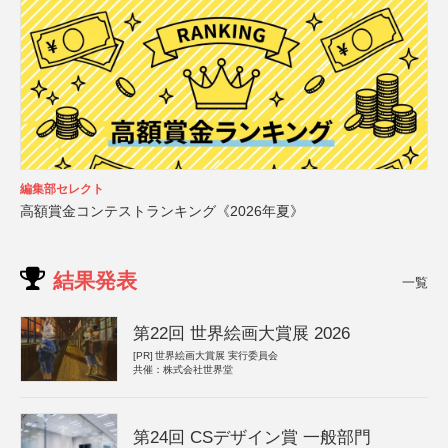
編集部セレクト
高額賞金コンテストランキング《2026年夏》
結果発表
一覧
第22回 世界絵画大賞展 2026
[PR]
世界絵画大賞展 実行委員会
共催：株式会社世界堂
第24回 CSデザイン賞 一般部門