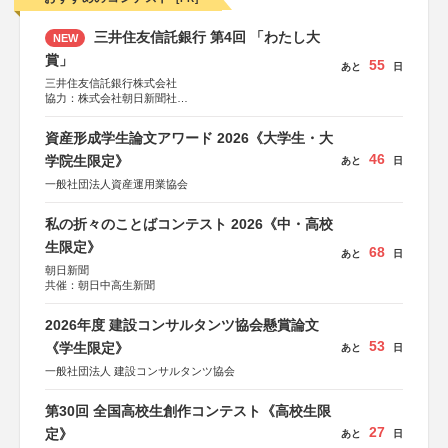
三井住友信託銀行 第4回 「わたし大
NEW
賞」
55
あと
日
三井住友信託銀行株式会社
協力：株式会社朝日新聞社
後援：日本郵便株式会社
資産形成学生論文アワード 2026《大学生・大
46
学院生限定》
あと
日
一般社団法人資産運用業協会
私の折々のことばコンテスト 2026《中・高校
生限定》
68
あと
日
朝日新聞
共催：朝日中高生新聞
2026年度 建設コンサルタンツ協会懸賞論文
53
《学生限定》
あと
日
一般社団法人 建設コンサルタンツ協会
第30回 全国高校生創作コンテスト《高校生限
27
定》
あと
日