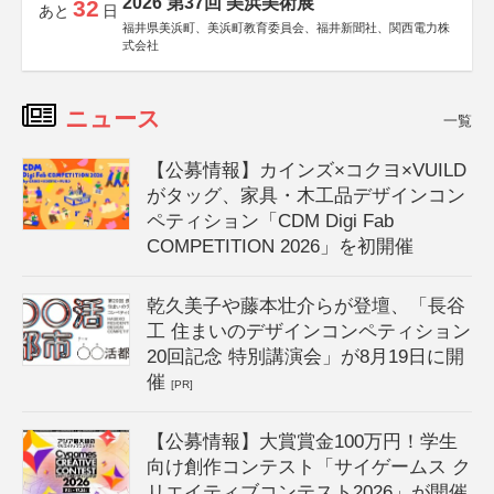
2026 第37回 美浜美術展
32
あと
日
福井県美浜町、美浜町教育委員会、福井新聞社、関西電力株
式会社
ニュース
一覧
【公募情報】カインズ×コクヨ×VUILD
がタッグ、家具・木工品デザインコン
ペティション「CDM Digi Fab
COMPETITION 2026」を初開催
乾久美子や藤本壮介らが登壇、「長谷
工 住まいのデザインコンペティション
20回記念 特別講演会」が8月19日に開
催
[PR]
【公募情報】大賞賞金100万円！学生
向け創作コンテスト「サイゲームス ク
リエイティブコンテスト2026」が開催