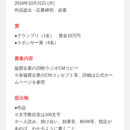
2016年10月31日 (月)
作品提出・応募締切、必着
賞
●グランプリ（1名） 賞金10万円
●スポンサー賞（6名）
募集内容
協賛企業の20秒ラジオCMコピー
※各協賛企業のCMコンセプト等、詳細は公式ホー
ムページを参照
提出物
●作品
※文字数目安は100文字
※一人読み、掛け合い、効果音、BGM等、指定が
あれば、わかるように書くこと