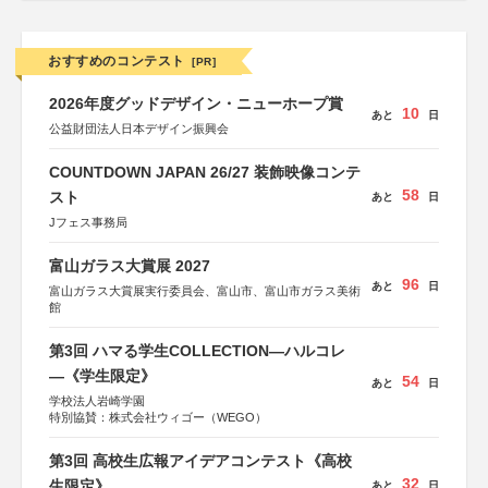
おすすめのコンテスト
[PR]
2026年度グッドデザイン・ニューホープ賞
10
あと
日
公益財団法人日本デザイン振興会
COUNTDOWN JAPAN 26/27 装飾映像コンテ
58
スト
あと
日
Jフェス事務局
富山ガラス大賞展 2027
96
あと
日
富山ガラス大賞展実行委員会、富山市、富山市ガラス美術
館
第3回 ハマる学生COLLECTION―ハルコレ
―《学生限定》
54
あと
日
学校法人岩崎学園
特別協賛：株式会社ウィゴー（WEGO）
第3回 高校生広報アイデアコンテスト《高校
32
生限定》
あと
日