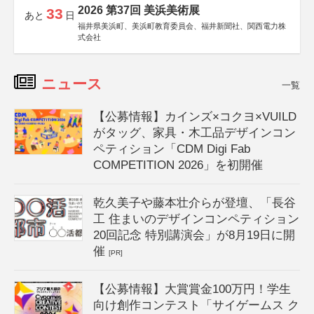
2026 第37回 美浜美術展
33
あと
日
福井県美浜町、美浜町教育委員会、福井新聞社、関西電力株
式会社
ニュース
一覧
【公募情報】カインズ×コクヨ×VUILD
がタッグ、家具・木工品デザインコン
ペティション「CDM Digi Fab
COMPETITION 2026」を初開催
乾久美子や藤本壮介らが登壇、「長谷
工 住まいのデザインコンペティション
20回記念 特別講演会」が8月19日に開
催
[PR]
【公募情報】大賞賞金100万円！学生
向け創作コンテスト「サイゲームス ク