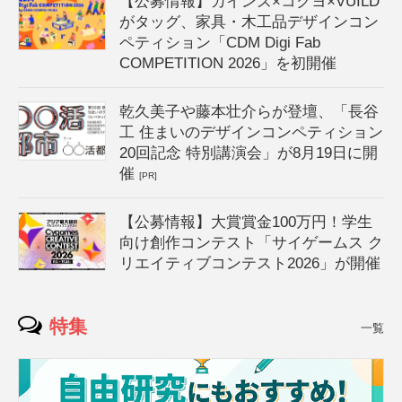
【公募情報】カインズ×コクヨ×VUILD
がタッグ、家具・木工品デザインコン
ペティション「CDM Digi Fab
COMPETITION 2026」を初開催
乾久美子や藤本壮介らが登壇、「長谷
工 住まいのデザインコンペティション
20回記念 特別講演会」が8月19日に開
催
[PR]
【公募情報】大賞賞金100万円！学生
向け創作コンテスト「サイゲームス ク
リエイティブコンテスト2026」が開催
特集
一覧