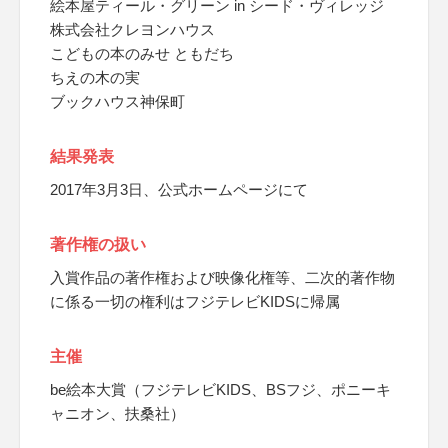
絵本屋ティール・グリーン in シード・ヴィレッジ
株式会社クレヨンハウス
こどもの本のみせ ともだち
ちえの木の実
ブックハウス神保町
結果発表
2017年3月3日、公式ホームページにて
著作権の扱い
入賞作品の著作権および映像化権等、二次的著作物
に係る一切の権利はフジテレビKIDSに帰属
主催
be絵本大賞（フジテレビKIDS、BSフジ、ポニーキ
ャニオン、扶桑社）