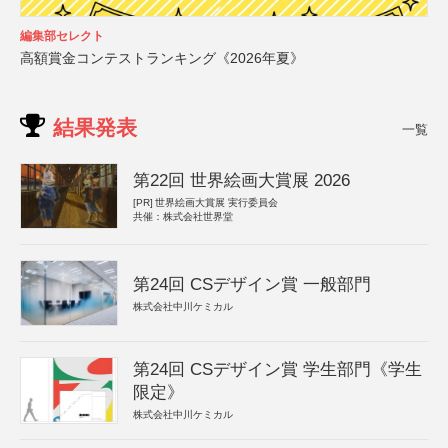
編集部セレクト
高額賞金コンテストランキング《2026年夏》
結果発表
一覧
第22回 世界絵画大賞展 2026
[PR]
世界絵画大賞展 実行委員会
共催：株式会社世界堂
第24回 CSデザイン賞 一般部門
株式会社中川ケミカル
第24回 CSデザイン賞 学生部門《学生
限定》
株式会社中川ケミカル