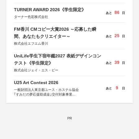
TURNER AWARD 2026《学生限定》
86
あと
日
ターナー色彩株式会社
FM香川 CMコピー大賞2026 ～応募した瞬
25
間、あなたもクリエイター～
あと
日
株式会社エフエム香川
UniLife学生下宿年鑑2027 表紙デザインコン
39
テスト《学生限定》
あと
日
株式会社ジェイ・エス・ビー
U25 Art Contest 2026
9
あと
日
一般財団法人東京都ユース・ホステル協会
｢すみだの夢応援助成金｣交付対象事業
すみだ五彩の芸術祭 連携企画
PR