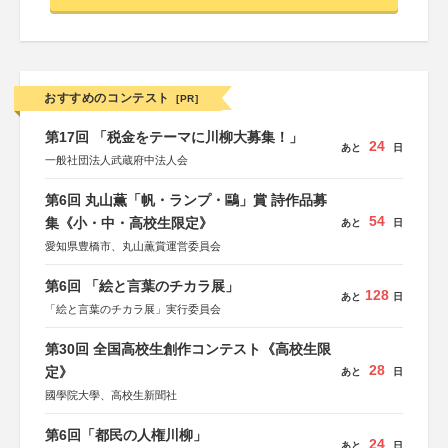
おすすめのコンテスト
[PR]
第17回 「税金をテーマに川柳大募集！」
24
あと
日
一般社団法人武蔵府中法人会
第6回 丸山薫「帆・ランプ・鷗」賞 詩作品募
54
集《小・中・高校生限定》
あと
日
愛知県豊橋市、丸山薫賞運営委員会
第6回 「絵と言葉のチカラ展」
128
あと
日
「絵と言葉のチカラ展」実行委員会
第30回 全国高校生創作コンテスト《高校生限
28
定》
あと
日
國學院大學、高校生新聞社
第6回「都民の人権川柳」
24
あと
日