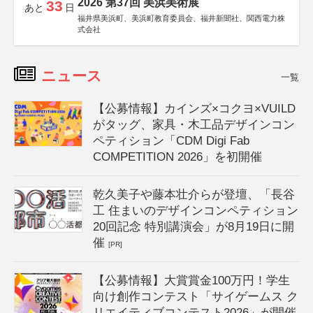
2026 第37回 美浜美術展
33
あと
日
福井県美浜町、美浜町教育委員会、福井新聞社、関西電力株
式会社
ニュース
一覧
【公募情報】カインズ×コクヨ×VUILD
がタッグ、家具・木工品デザインコン
ペティション「CDM Digi Fab
COMPETITION 2026」を初開催
乾久美子や藤本壮介らが登壇、「長谷
工 住まいのデザインコンペティション
20回記念 特別講演会」が8月19日に開
催
[PR]
【公募情報】大賞賞金100万円！学生
向け創作コンテスト「サイゲームス ク
リエイティブコンテスト2026」が開催