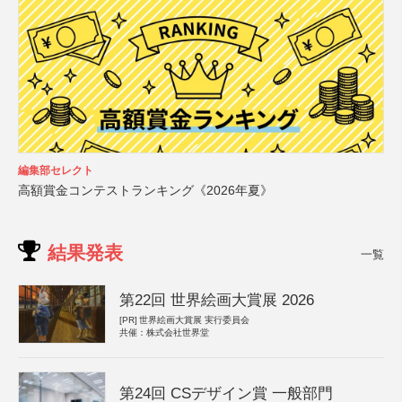
編集部セレクト
高額賞金コンテストランキング《2026年夏》
結果発表
一覧
第22回 世界絵画大賞展 2026
[PR]
世界絵画大賞展 実行委員会
共催：株式会社世界堂
第24回 CSデザイン賞 一般部門