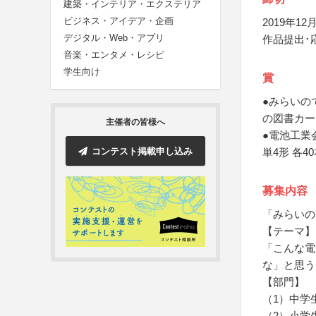
建築・インテリア・エクステリア
ビジネス・アイデア・企画
2019年12月
デジタル・Web・アプリ
作品提出･
音楽・エンタメ・レシピ
学生向け
賞
●みらいの
の図書カー
主催者の皆様へ
●電池工業
コンテスト掲載申し込み
単4形 各4
募集内容
「みらいの
【テーマ】
「こんな電
な」と思う
【部門】
（1）中学
（2）小学