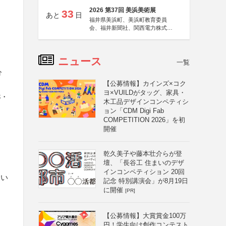
2026 第37回 美浜美術展
33
あと
日
福井県美浜町、美浜町教育委員
会、福井新聞社、関西電力株式会
社
ニュース
一覧
分
【公募情報】カインズ×コク
ヨ×VUILDがタッグ、家具・
3・
木工品デザインコンペティシ
ョン「CDM Digi Fab
COMPETITION 2026」を初
開催
乾久美子や藤本壮介らが登
壇、「長谷工 住まいのデザ
インコンペティション 20回
しい
記念 特別講演会」が8月19日
に開催
[PR]
【公募情報】大賞賞金100万
円！学生向け創作コンテスト