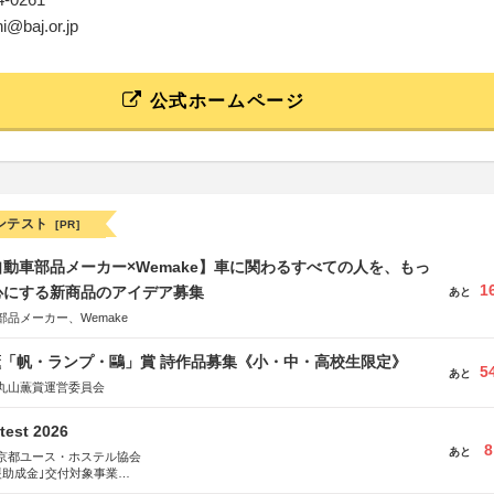
hi@baj.or.jp
公式ホームページ
ンテスト
[PR]
動車部品メーカー×Wemake】車に関わるすべての人を、もっ
1
心にする新商品のアイデア募集
あと
品メーカー、Wemake
薫「帆・ランプ・鷗」賞 詩作品募集《小・中・高校生限定》
5
あと
丸山薫賞運営委員会
test 2026
8
あと
京都ユース・ホステル協会
援助成金｣交付対象事業
術祭 連携企画