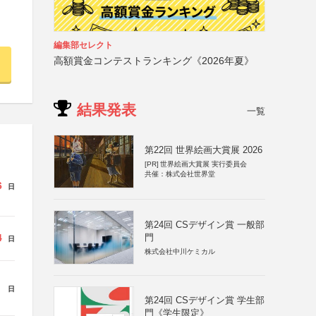
編集部セレクト
高額賞金コンテストランキング《2026年夏》
結果発表
一覧
第22回 世界絵画大賞展 2026
[PR]
世界絵画大賞展 実行委員会
共催：株式会社世界堂
6
日
第24回 CSデザイン賞 一般部
門
4
日
株式会社中川ケミカル
日
第24回 CSデザイン賞 学生部
門《学生限定》