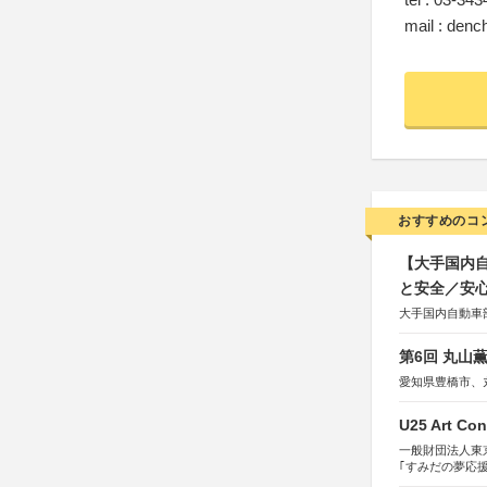
mail : denc
おすすめのコ
【大手国内自
と安全／安
大手国内自動車部
第6回 丸山
愛知県豊橋市、
U25 Art Con
一般財団法人東
｢すみだの夢応
すみだ五彩の芸