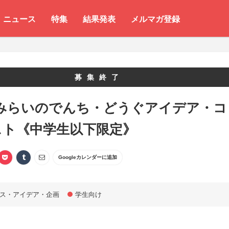
ニュース
特集
結果発表
メルマガ登録
募集終了
9 みらいのでんち・どうぐアイデア・コ
スト《中学生以下限定》
Googleカレンダーに追加
ス・アイデア・企画
学生向け