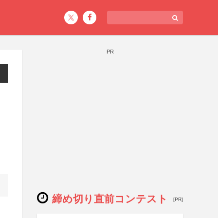
PR
締め切り直前コンテスト
[PR]