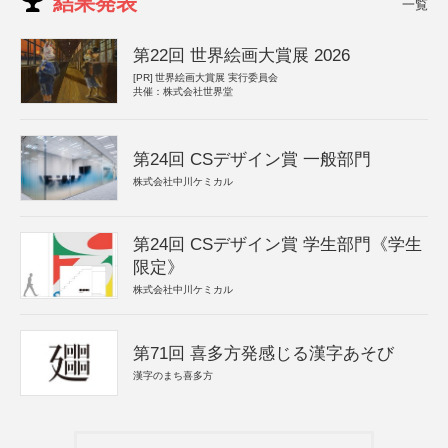
結果発表
一覧
第22回 世界絵画大賞展 2026
[PR]
世界絵画大賞展 実行委員会
共催：株式会社世界堂
第24回 CSデザイン賞 一般部門
株式会社中川ケミカル
第24回 CSデザイン賞 学生部門《学生
限定》
株式会社中川ケミカル
第71回 喜多方発感じる漢字あそび
漢字のまち喜多方