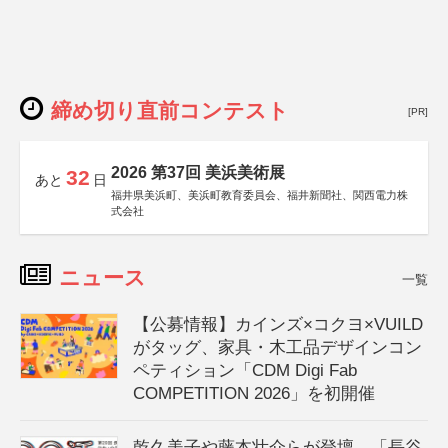
締め切り直前コンテスト
[PR]
2026 第37回 美浜美術展
32
あと
日
福井県美浜町、美浜町教育委員会、福井新聞社、関西電力株
式会社
ニュース
一覧
【公募情報】カインズ×コクヨ×VUILD
がタッグ、家具・木工品デザインコン
ペティション「CDM Digi Fab
COMPETITION 2026」を初開催
乾久美子や藤本壮介らが登壇、「長谷