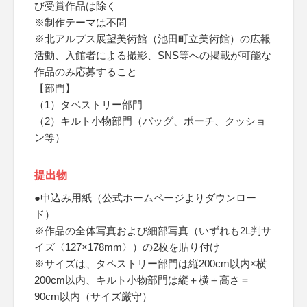
び受賞作品は除く
※制作テーマは不問
※北アルプス展望美術館（池田町立美術館）の広報
活動、入館者による撮影、SNS等への掲載が可能な
作品のみ応募すること
【部門】
（1）タペストリー部門
（2）キルト小物部門（バッグ、ポーチ、クッショ
ン等）
提出物
●申込み用紙（公式ホームページよりダウンロー
ド）
※作品の全体写真および細部写真（いずれも2L判サ
イズ〈127×178mm〉）の2枚を貼り付け
※サイズは、タペストリー部門は縦200cm以内×横
200cm以内、キルト小物部門は縦＋横＋高さ＝
90cm以内（サイズ厳守）