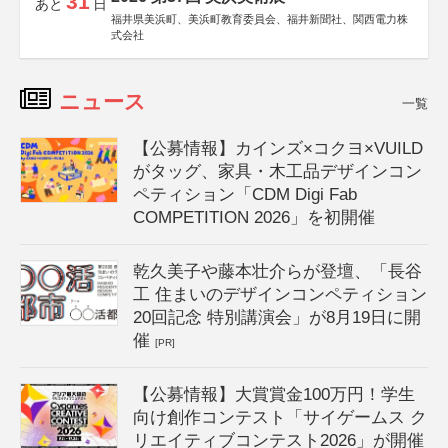
31
あと
日
福井県美浜町、美浜町教育委員会、福井新聞社、関西電力株
式会社
ニュース
一覧
【公募情報】カインズ×コクヨ×VUILD
がタッグ、家具・木工品デザインコン
ペティション「CDM Digi Fab
COMPETITION 2026」を初開催
乾久美子や藤本壮介らが登壇、「長谷
工 住まいのデザインコンペティション
20回記念 特別講演会」が8月19日に開
催
[PR]
【公募情報】大賞賞金100万円！学生
向け創作コンテスト「サイゲームス ク
リエイティブコンテスト2026」が開催