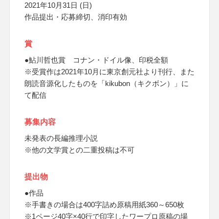
2021年10月31日 (日)
作品提出・応募締切、消印有効
賞
●鮎川哲也賞 コナン・ドイル像、印税全額
※受賞作は2021年10月に東京創元社より刊行、また
朗読音源化したものを「kikubon（キクボン）」に
て配信
募集内容
未発表の長編推理小説
※他の文学賞との二重投稿は不可
提出物
●作品
※手書きの場合は400字詰め原稿用紙360～650枚
※1ページ40字×40行で印字したワープロ原稿の場