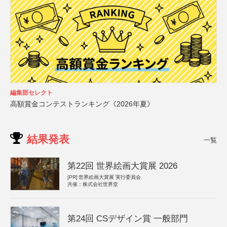
編集部セレクト
高額賞金コンテストランキング《2026年夏》
結果発表
一覧
第22回 世界絵画大賞展 2026
[PR]
世界絵画大賞展 実行委員会
共催：株式会社世界堂
第24回 CSデザイン賞 一般部門