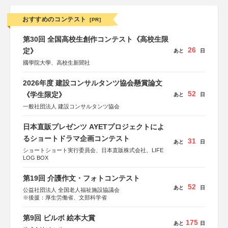
おすすめのコンテスト
[PR]
第30回 全国高校生創作コンテスト《高校生限
26
定》
あと
日
國學院大學、高校生新聞社
2026年度 建設コンサルタンツ協会懸賞論文
52
《学生限定》
あと
日
一般社団法人 建設コンサルタンツ協会
日本直販プレゼンツ AYETプロジェクトによ
るショートドラマ企画コンテスト
31
あと
日
ショートショート実行委員会、日本直販株式会社、LIFE
LOG BOX
第19回 介護作文・フォトコンテスト
52
あと
日
公益社団法人 全国老人福祉施設協議会
※後援：厚生労働省、文部科学省
第9回 ビルボ 絵本大賞
175
あと
日