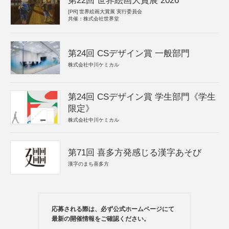
第22回 世界絵画大賞展 2026
[PR]
世界絵画大賞展 実行委員会
共催：株式会社世界堂
第24回 CSデザイン賞 一般部門
株式会社中川ケミカル
第24回 CSデザイン賞 学生部門《学生
限定》
株式会社中川ケミカル
第71回 喜多方発感じる漢字あそび
漢字のまち喜多方
応募される際は、必ず公式ホームページにて
最新の開催情報をご確認ください。