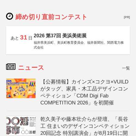
締め切り直前コンテスト
[PR]
2026 第37回 美浜美術展
31
あと
日
福井県美浜町、美浜町教育委員会、福井新聞社、関西電力株
式会社
ニュース
一覧
【公募情報】カインズ×コクヨ×VUILD
がタッグ、家具・木工品デザインコン
ペティション「CDM Digi Fab
COMPETITION 2026」を初開催
乾久美子や藤本壮介らが登壇、「長谷
工 住まいのデザインコンペティション
20回記念 特別講演会」が8月19日に開