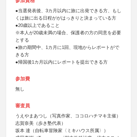
参加資格
●当選発表後、3カ月以内に旅に出発できる方、もし
くは旅に出る日程ががはっきりと決まっている方
●20歳以上であること
※本人が20歳未満の場合、保護者の方の同意を必要
とする
●旅の期間中、1カ月に1回、現地からレポートがで
きる方
●帰国後1カ月以内にレポートを提出できる方
参加費
無し
審査員
うえやまあつし（写真作家、ココロハチマキ主催）
志賀奈美（歩き塾代表）
坂本 達（自転車冒険家〈ミキハウス所属〉）