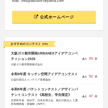
mail : info@atsushi-ueyama.com
公式ホームページ
おすすめのコンテスト
[PR]
大阪ガス都市開発URBANEXアイデアコンペ
33
ティション2026
あと
日
大阪ガス都市開発株式会社
令和8年度 キッチン空間アイデアコンテスト
52
あと
日
公益社団法人インテリア産業協会
令和8年度 パテントコンテスト／デザインパ
テントコンテスト《高校生、学生限定》
47
あと
日
文部科学省、特許庁、日本弁理士会、独立行政法人 工業
所有権情報・研修館（INPIT）