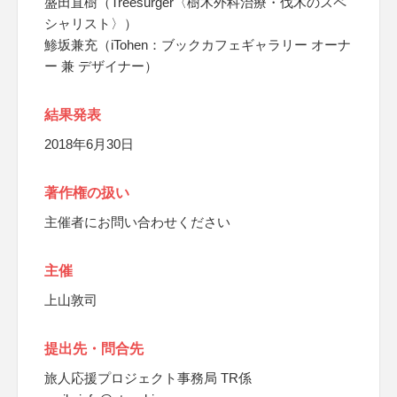
盛田直樹（Treesurger〈樹木外科治療・伐木のスペ
シャリスト〉）
鯵坂兼充（iTohen：ブックカフェギャラリー オーナ
ー 兼 デザイナー）
結果発表
2018年6月30日
著作権の扱い
主催者にお問い合わせください
主催
上山敦司
提出先・問合先
旅人応援プロジェクト事務局 TR係