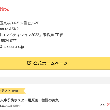
問合先
京橋3-6-5 木邑ビル2F
kimura ASK?
像コンペティション2022」事務局 TR係
03-5524-0771
u@oak.ocn.ne.jp
公式ホームページ
ンテスト
[PR]
山火事予防ポスター用原画・標語の募集
5
あと
本森林林業振興会