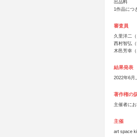
出品料
1作品につき
審査員
久里洋二（
西村智弘（
木邑芳幸（art
結果発表
2022年
著作権の
主催者にお
主催
art space 