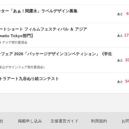
文部科学省、林野庁、全国森林組合連合会、森林火災対策協会
ーター「あぁ！関露水」ラベルデザイン募集
6
あと
ートショート フィルムフェスティバル ＆ アジア
17
matic Tokyo部門】
あと
トアジア実行委員会
フェア 2026「パッケージデザインコンペティション」《学生
3
あと
富山デザインフェア実行委員会）
ルトラアート九谷ぬり絵コンテスト
5
あと
社
掲載申し込み
主催運営ガイド
利用規約
お