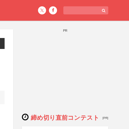
PR
締め切り直前コンテスト
[PR]