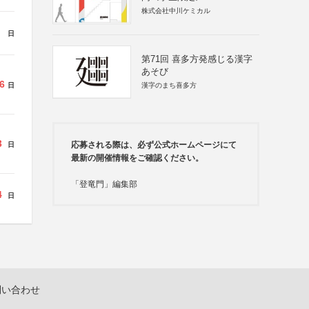
株式会社中川ケミカル
日
第71回 喜多方発感じる漢字
あそび
6
日
漢字のまち喜多方
3
応募される際は、必ず公式ホームページにて
日
最新の開催情報をご確認ください。
「登竜門」編集部
4
日
問い合わせ