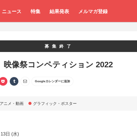
ニュース
特集
結果発表
メルマガ登録
募集終了
？ 映像祭コンペティション 2022
Googleカレンダーに追加
アニメ・動画
グラフィック・ポスター
13日 (水)