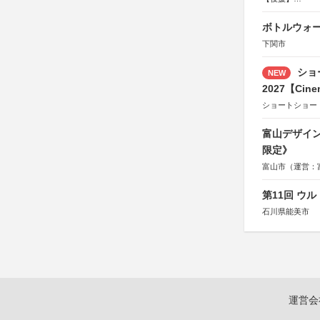
総務省消防庁、
ボトルウォ
下関市
ショ
NEW
2027【Cine
ショートショー
富山デザイン
限定》
富山市（運営：
第11回 ウ
石川県能美市
運営会