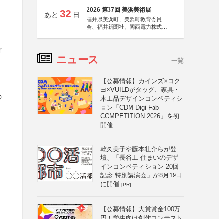
2026 第37回 美浜美術展
32
あと
日
福井県美浜町、美浜町教育委員
会、福井新聞社、関西電力株式会
社
ィ
ニュース
一覧
【公募情報】カインズ×コク
ヨ×VUILDがタッグ、家具・
の
木工品デザインコンペティシ
ョン「CDM Digi Fab
COMPETITION 2026」を初
開催
乾久美子や藤本壮介らが登
壇、「長谷工 住まいのデザ
インコンペティション 20回
記念 特別講演会」が8月19日
に開催
[PR]
【公募情報】大賞賞金100万
円！学生向け創作コンテスト