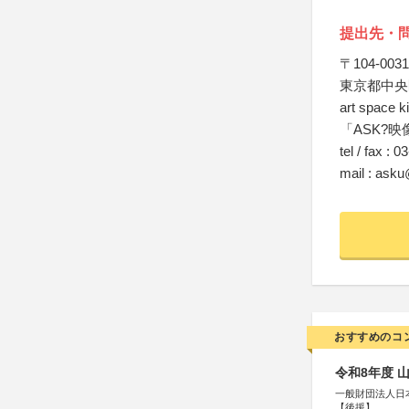
提出先・
〒104-0031
東京都中央区
art space 
「ASK?映
tel / fax : 
mail : ask
おすすめのコ
令和8年度 
一般財団法人日
【後援】