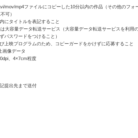
2/avi/mov/mp4ファイルにコピーした10分以内の作品（その他のフォ
K不可）
内にタイトルを表記すること
たは大容量データ転送サービス（大容量データ転送サービスを利用
ずパスワードをつけること）
び上映プログラムのため、コピーガードをかけずに応募すること
止画像データ
dpi、4×7cm程度
記提出先まで送付