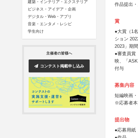
建築・インテリア・エクステリア
作品提出・
ビジネス・アイデア・企画
デジタル・Web・アプリ
賞
音楽・エンタメ・レシピ
●大賞（1
学生向け
ション 2
2023」
●審査員賞
主催者の皆様へ
映、「AS
コンテスト掲載申し込み
付与
募集内容
短編映画・
※応募者本
提出物
●応募用紙
●作品