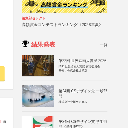
編集部セレクト
高額賞金コンテストランキング《2026年夏》
結果発表
一覧
第22回 世界絵画大賞展 2026
[PR]
世界絵画大賞展 実行委員会
共催：株式会社世界堂
第24回 CSデザイン賞 一般部
門
株式会社中川ケミカル
4
第24回 CSデザイン賞 学生部
日
門《学生限定》