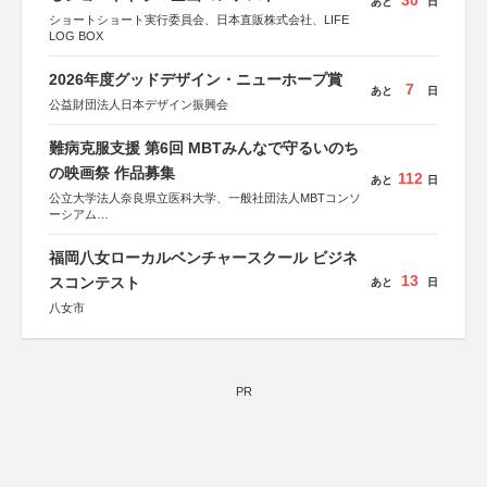
30
あと
日
ショートショート実行委員会、日本直販株式会社、LIFE
LOG BOX
2026年度グッドデザイン・ニューホープ賞
7
あと
日
公益財団法人日本デザイン振興会
難病克服支援 第6回 MBTみんなで守るいのち
の映画祭 作品募集
112
あと
日
公立大学法人奈良県立医科大学、一般社団法人MBTコンソ
ーシアム
協力：読売新聞社
福岡八女ローカルベンチャースクール ビジネ
後援：厚生労働省
13
文部科学省
スコンテスト
あと
日
奈良県
八女市
日本経済団体連合会
関西経済連合会
「“よい仕事おこし”フェア」実行委員会
関西文化学術研究都市推進機構
東京難病団体連絡協議会
PR