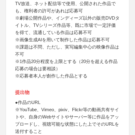
TV放送、ネット配信等で使用、公開された作品で
も、権利者の許可があれば応募可
※劇場公開作品や、インディーズ以外の販売DVDタ
イトル、TVシリーズ作品等、既に市場で一定評価
を得て、流通している作品は応募不可
※画像生成AIを用いて制作した作品は応募不可
※課題は不問、ただし、実写編集中心の映像作品は
不可
※1作品20分程度を上限とする（20分を超える作品
応募の場合は要相談）
※応募者本人が創作した作品とする
提出物
●作品のURL
※YouTube、Vimeo、pixiv、Flickr等の動画共有サイ
トや、自身のWebサイトやサーバー等に作品をアッ
プロードし、視聴可能な状態にした上でそのURLを
送付すること