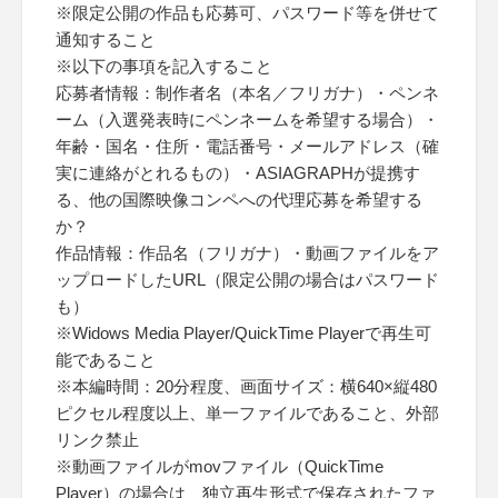
※限定公開の作品も応募可、パスワード等を併せて
通知すること
※以下の事項を記入すること
応募者情報：制作者名（本名／フリガナ）・ペンネ
ーム（入選発表時にペンネームを希望する場合）・
年齢・国名・住所・電話番号・メールアドレス（確
実に連絡がとれるもの）・ASIAGRAPHが提携す
る、他の国際映像コンペへの代理応募を希望する
か？
作品情報：作品名（フリガナ）・動画ファイルをア
ップロードしたURL（限定公開の場合はパスワード
も）
※Widows Media Player/QuickTime Playerで再生可
能であること
※本編時間：20分程度、画面サイズ：横640×縦480
ピクセル程度以上、単一ファイルであること、外部
リンク禁止
※動画ファイルがmovファイル（QuickTime
Player）の場合は、独立再生形式で保存されたファ