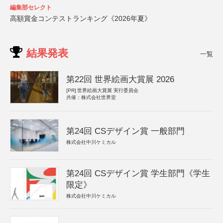
編集部セレクト
高額賞金コンテストランキング《2026年夏》
結果発表
一覧
第22回 世界絵画大賞展 2026
[PR]
世界絵画大賞展 実行委員会
共催：株式会社世界堂
第24回 CSデザイン賞 一般部門
株式会社中川ケミカル
第24回 CSデザイン賞 学生部門《学生
限定》
株式会社中川ケミカル