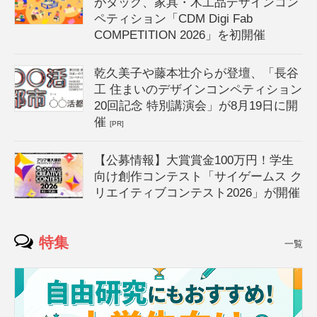
がタッグ、家具・木工品デザインコン
ペティション「CDM Digi Fab
COMPETITION 2026」を初開催
乾久美子や藤本壮介らが登壇、「長谷
工 住まいのデザインコンペティション
20回記念 特別講演会」が8月19日に開
催
[PR]
【公募情報】大賞賞金100万円！学生
向け創作コンテスト「サイゲームス ク
リエイティブコンテスト2026」が開催
特集
一覧