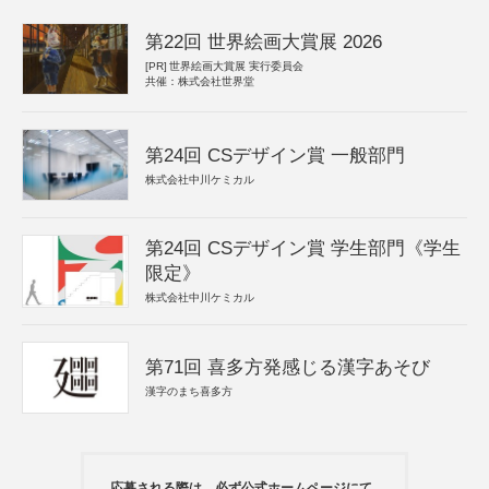
第22回 世界絵画大賞展 2026
[PR]
世界絵画大賞展 実行委員会
共催：株式会社世界堂
第24回 CSデザイン賞 一般部門
株式会社中川ケミカル
第24回 CSデザイン賞 学生部門《学生
限定》
株式会社中川ケミカル
第71回 喜多方発感じる漢字あそび
漢字のまち喜多方
応募される際は、必ず公式ホームページにて