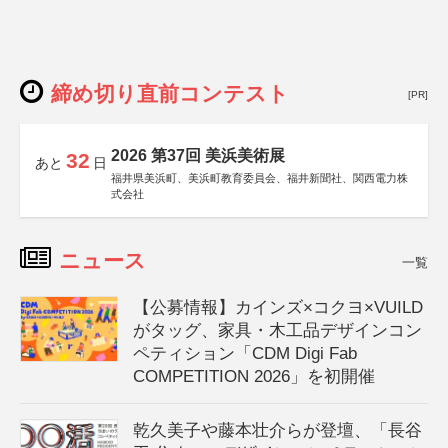
締め切り直前コンテスト
[PR]
2026 第37回 美浜美術展
32
あと
日
福井県美浜町、美浜町教育委員会、福井新聞社、関西電力株
式会社
ニュース
一覧
【公募情報】カインズ×コクヨ×VUILD
がタッグ、家具・木工品デザインコン
ペティション「CDM Digi Fab
COMPETITION 2026」を初開催
乾久美子や藤本壮介らが登壇、「長谷