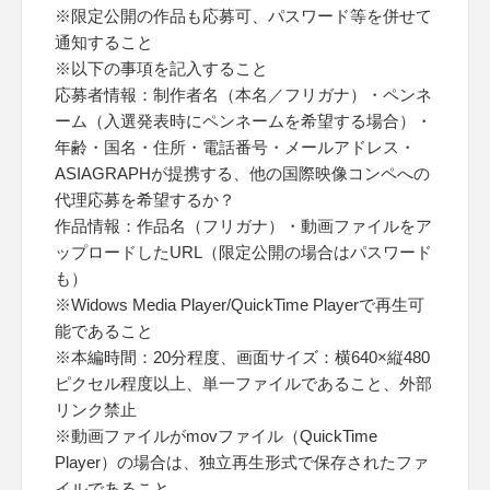
※限定公開の作品も応募可、パスワード等を併せて
通知すること
※以下の事項を記入すること
応募者情報：制作者名（本名／フリガナ）・ペンネ
ーム（入選発表時にペンネームを希望する場合）・
年齢・国名・住所・電話番号・メールアドレス・
ASIAGRAPHが提携する、他の国際映像コンペへの
代理応募を希望するか？
作品情報：作品名（フリガナ）・動画ファイルをア
ップロードしたURL（限定公開の場合はパスワード
も）
※Widows Media Player/QuickTime Playerで再生可
能であること
※本編時間：20分程度、画面サイズ：横640×縦480
ピクセル程度以上、単一ファイルであること、外部
リンク禁止
※動画ファイルがmovファイル（QuickTime
Player）の場合は、独立再生形式で保存されたファ
イルであること