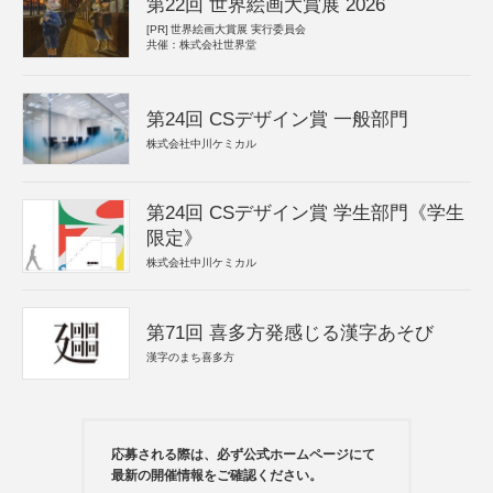
第22回 世界絵画大賞展 2026
[PR]
世界絵画大賞展 実行委員会
共催：株式会社世界堂
第24回 CSデザイン賞 一般部門
株式会社中川ケミカル
第24回 CSデザイン賞 学生部門《学生
限定》
株式会社中川ケミカル
第71回 喜多方発感じる漢字あそび
漢字のまち喜多方
応募される際は、必ず公式ホームページにて
最新の開催情報をご確認ください。