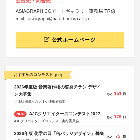
提出先・問合先
ASIAGRAPH CGアートギャラリー事務局 TR係
mail : asiagraph@ba.u-bunkyo.ac.jp
公式ホームページ
おすすめのコンテスト
[PR]
2026年度版 音楽著作権の啓発チラシ デザイ
151
ン大募集
あと
日
一般社団法人カラオケ使用者連盟
AJCクリエイターズコンテスト2027
NEW
176
あと
日
AJCクリエイターズコンテスト実行委員会
2026年版 化学の日「缶バッジデザイン」募集
75
あと
日