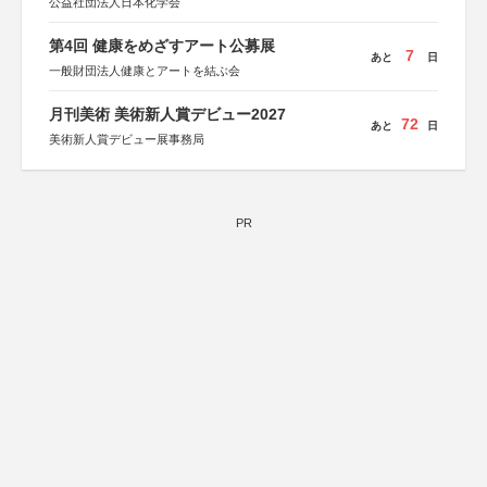
公益社団法人日本化学会
第4回 健康をめざすアート公募展
7
あと
日
一般財団法人健康とアートを結ぶ会
月刊美術 美術新人賞デビュー2027
72
あと
日
美術新人賞デビュー展事務局
PR