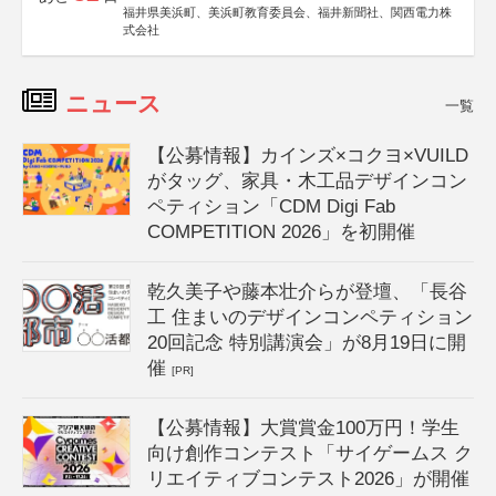
福井県美浜町、美浜町教育委員会、福井新聞社、関西電力株
式会社
ニュース
一覧
【公募情報】カインズ×コクヨ×VUILD
がタッグ、家具・木工品デザインコン
ペティション「CDM Digi Fab
COMPETITION 2026」を初開催
乾久美子や藤本壮介らが登壇、「長谷
工 住まいのデザインコンペティション
20回記念 特別講演会」が8月19日に開
催
[PR]
【公募情報】大賞賞金100万円！学生
向け創作コンテスト「サイゲームス ク
リエイティブコンテスト2026」が開催