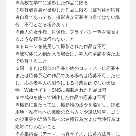
※高校在学中に撮影した作品に限る
※応募者自身が撮影した作品に限る（被写体が応募
者自身であっても、撮影者が応募者自身ではない場
合、不可となる場合あり）
※他人の著作権、肖像権、プライバシー等を侵害す
るような行為は行わないこと
※ドローンを使用して撮影された作品は不可
※被写体に人物が入る場合は、本人の承諾を得た上
で応募すること
※同一または類似の作品が他のコンテストに応募中
または応募予定の作品である場合は応募不可、ただ
し、応募者本人の製作による商業目的でない出版
物・Webサイト・SNSに掲載された作品は可
※生成AIを使って制作した作品の応募は不可
※撮影に当たっては、撮影地の法令を遵守し、鉄道
用地・私有地への無断の立ち入りや違法駐車、ゴミ
の投棄等の近隣住民への迷惑行為および危険行為は
絶対に行わないこと
※募集内容（テーマ、写真サイズ、応募方法等）に