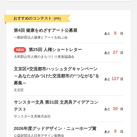
おすすめのコンテスト
[PR]
第4回 健康をめざすアート公募展
8
あと
日
一般財団法人健康とアートを結ぶ会
第25回 人権ショートレター
NEW
27
あと
日
大和郡山市人権のまちづくり推進協議会
文京区×交流都市ハッシュタグキャンペーン
～あなたがみつけた交流都市の“つながる”を
127
あと
日
募集～
文京区
サンスター文具 第31回 文房具アイデアコン
30
テスト
あと
日
サンスター文具株式会社
2026年度グッドデザイン・ニューホープ賞
9
あと
日
公益財団法人日本デザイン振興会