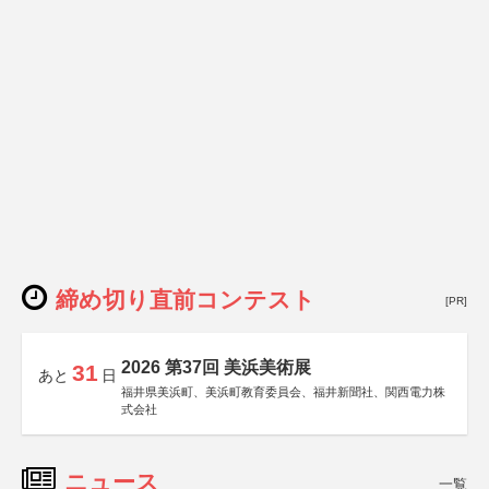
締め切り直前コンテスト
[PR]
2026 第37回 美浜美術展
31
あと
日
福井県美浜町、美浜町教育委員会、福井新聞社、関西電力株
式会社
ニュース
一覧