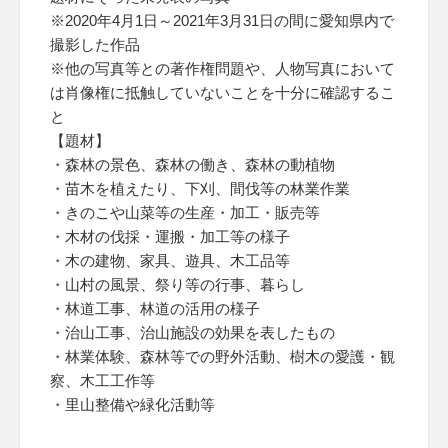
※2020年4月1日～2021年3月31日の間に愛知県内で
撮影した作品
※他の写真等との著作権問題や、人物写真において
は肖像権に抵触していないことを十分に確認するこ
と
【題材】
・森林の景色、森林の働き、森林の動植物
・苗木を植えたり、下刈、間伐等の林業作業
・きのこや山菜等の生産・加工・販売等
・木材の伐採・運搬・加工等の様子
・木の建物、家具、遊具、木工品等
・山村の風景、祭り等の行事、暮らし
・林道工事、林道の活用の様子
・治山工事、治山施設の効果を表したもの
・林業体験、森林等での野外活動、樹木の愛護・観
察、木工工作等
・里山整備や緑化活動等