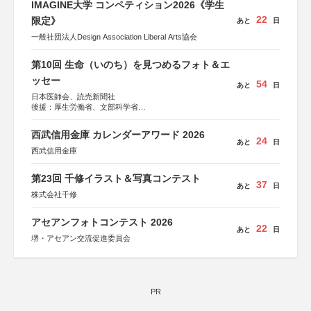
IMAGINE大学 コンペティション2026《学生
22
限定》
あと
日
一般社団法人Design Association Liberal Arts協会
第10回 生命（いのち）を見つめるフォト＆エ
ッセー
54
あと
日
日本医師会、読売新聞社
後援：厚生労働省、文部科学省
協賛：東京海上日動火災保険株式会社、東京海上日動あん
しん生命保険株式会社
西武信用金庫 カレンダーアワード 2026
24
あと
日
西武信用金庫
第23回 千修イラスト＆写真コンテスト
37
あと
日
株式会社千修
アセアンフォトコンテスト 2026
22
あと
日
堺・アセアン交流促進委員会
PR