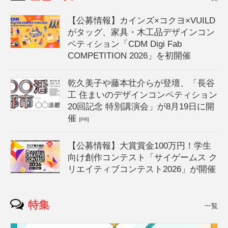
【公募情報】カインズ×コクヨ×VUILD
がタッグ、家具・木工品デザインコン
ペティション「CDM Digi Fab
COMPETITION 2026」を初開催
乾久美子や藤本壮介らが登壇、「長谷
工 住まいのデザインコンペティション
20回記念 特別講演会」が8月19日に開
催
[PR]
【公募情報】大賞賞金100万円！学生
向け創作コンテスト「サイゲームス ク
リエイティブコンテスト2026」が開催
特集
一覧