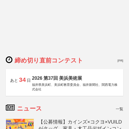
締め切り直前コンテスト
[PR]
2026 第37回 美浜美術展
34
あと
日
福井県美浜町、美浜町教育委員会、福井新聞社、関西電力株
式会社
ニュース
一覧
【公募情報】カインズ×コクヨ×VUILD
がタッグ、家具・木工品デザインコン