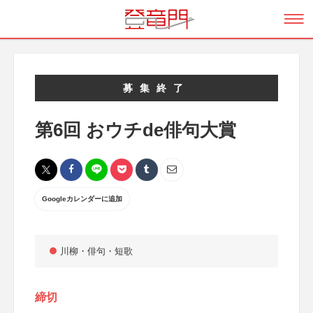
募集終了
第6回 おウチde俳句大賞
Googleカレンダーに追加
川柳・俳句・短歌
締切