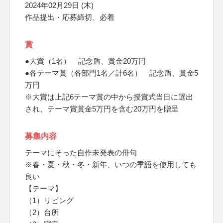
2024年02月29日 (木)
作品提出・応募締切、必着
賞
●大賞（1名） 記念盾、賞金20万円
●各テーマ賞（各部門1名／計6名） 記念盾、賞金5
万円
※大賞は上記6テーマ賞の中から授賞式当日に選出
され、テーマ賞賞金5万円を含む20万円を贈呈
募集内容
テーマにそった自作未発表の俳句
※春・夏・秋・冬・新年、いつの季語を使用しても
良い
【テーマ】
（1）リビング
（2）台所