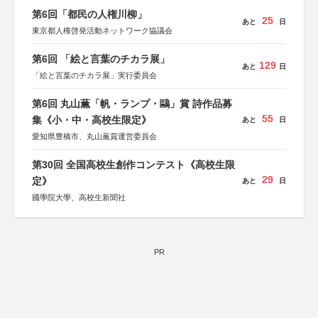
第6回「都民の人権川柳」
25
あと
日
東京都人権啓発活動ネットワーク協議会
第6回 「絵と言葉のチカラ展」
129
あと
日
「絵と言葉のチカラ展」実行委員会
第6回 丸山薫「帆・ランプ・鷗」賞 詩作品募
55
集《小・中・高校生限定》
あと
日
愛知県豊橋市、丸山薫賞運営委員会
第30回 全国高校生創作コンテスト《高校生限
29
定》
あと
日
國學院大學、高校生新聞社
PR