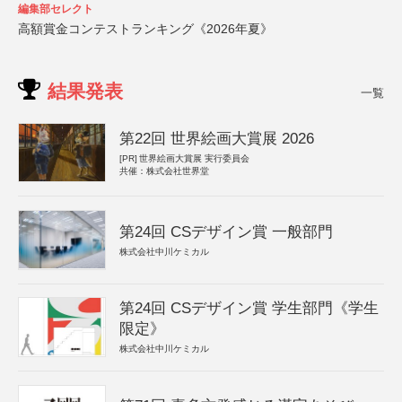
編集部セレクト
高額賞金コンテストランキング《2026年夏》
結果発表
一覧
第22回 世界絵画大賞展 2026
[PR]
世界絵画大賞展 実行委員会
共催：株式会社世界堂
第24回 CSデザイン賞 一般部門
株式会社中川ケミカル
第24回 CSデザイン賞 学生部門《学生
限定》
株式会社中川ケミカル