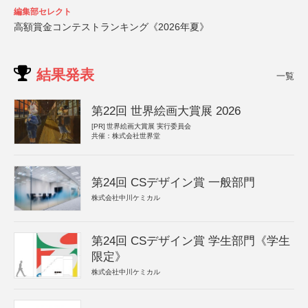
編集部セレクト
高額賞金コンテストランキング《2026年夏》
結果発表
一覧
第22回 世界絵画大賞展 2026
[PR]
世界絵画大賞展 実行委員会
共催：株式会社世界堂
第24回 CSデザイン賞 一般部門
株式会社中川ケミカル
第24回 CSデザイン賞 学生部門《学生
限定》
株式会社中川ケミカル