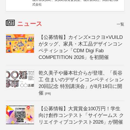
式会社
ニュース
一覧
【公募情報】カインズ×コクヨ×VUILD
がタッグ、家具・木工品デザインコン
ペティション「CDM Digi Fab
COMPETITION 2026」を初開催
乾久美子や藤本壮介らが登壇、「長谷
工 住まいのデザインコンペティション
20回記念 特別講演会」が8月19日に開
催
[PR]
【公募情報】大賞賞金100万円！学生
向け創作コンテスト「サイゲームス ク
リエイティブコンテスト2026」が開催