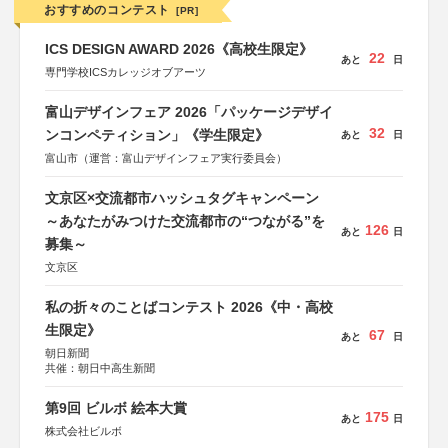
おすすめのコンテスト
[PR]
ICS DESIGN AWARD 2026《高校生限定》
22
あと
日
専門学校ICSカレッジオブアーツ
富山デザインフェア 2026「パッケージデザイ
32
ンコンペティション」《学生限定》
あと
日
富山市（運営：富山デザインフェア実行委員会）
文京区×交流都市ハッシュタグキャンペーン
～あなたがみつけた交流都市の“つながる”を
126
あと
日
募集～
文京区
私の折々のことばコンテスト 2026《中・高校
生限定》
67
あと
日
朝日新聞
共催：朝日中高生新聞
第9回 ビルボ 絵本大賞
175
あと
日
株式会社ビルボ