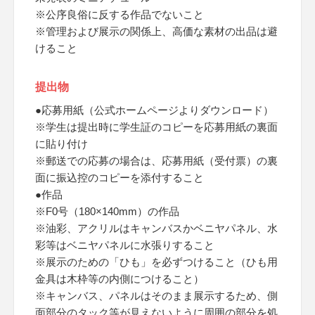
※公序良俗に反する作品でないこと
※管理および展示の関係上、高価な素材の出品は避
けること
提出物
●応募用紙（公式ホームページよりダウンロード）
※学生は提出時に学生証のコピーを応募用紙の裏面
に貼り付け
※郵送での応募の場合は、応募用紙（受付票）の裏
面に振込控のコピーを添付すること
●作品
※F0号（180×140mm）の作品
※油彩、アクリルはキャンバスかベニヤパネル、水
彩等はベニヤパネルに水張りすること
※展示のための「ひも」を必ずつけること（ひも用
金具は木枠等の内側につけること）
※キャンバス、パネルはそのまま展示するため、側
面部分のタック等が見えないように周囲の部分を処