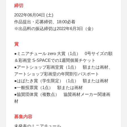
締切
2022年06月04日 (土)
作品提出・応募締切、18:00必着
※出品料の振込締切は2022年6月3日（金）
賞
●ミニアチュール zero 大賞（1点） 0号サイズの額
＆彩画堂 S-SPACEでの1週間個展チケット
●アートショップ彩画堂賞（1点） 額または画材、
アートショップ彩画堂の年間割引パスポート
●はばたき賞（学生限定）（1点） 額または画材
●一般投票賞（1点） 額または画材
●協賛団体賞（複数点） 協賛画材メーカー関連画
材
募集内容
未発表のミニアチュール