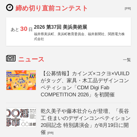
締め切り直前コンテスト
[PR]
2026 第37回 美浜美術展
30
あと
日
福井県美浜町、美浜町教育委員会、福井新聞社、関西電力株
式会社
ニュース
一覧
【公募情報】カインズ×コクヨ×VUILD
がタッグ、家具・木工品デザインコン
ペティション「CDM Digi Fab
COMPETITION 2026」を初開催
乾久美子や藤本壮介らが登壇、「長谷
工 住まいのデザインコンペティション
20回記念 特別講演会」が8月19日に開
催
[PR]