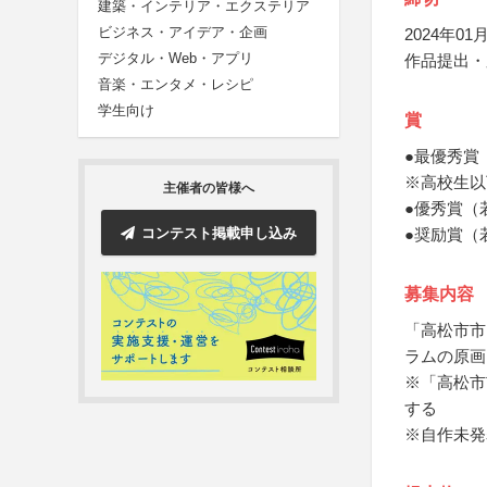
建築・インテリア・エクステリア
ビジネス・アイデア・企画
2024年01月
デジタル・Web・アプリ
作品提出・
音楽・エンタメ・レシピ
学生向け
賞
●最優秀賞
※高校生以
主催者の皆様へ
●優秀賞（
コンテスト掲載申し込み
●奨励賞（
募集内容
「高松市市
ラムの原画
※「高松市
する
※自作未発