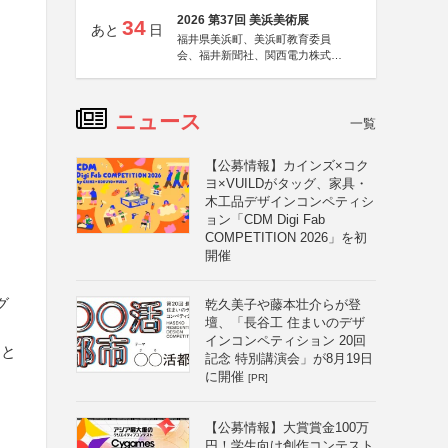
2026 第37回 美浜美術展
34
あと
日
福井県美浜町、美浜町教育委員
会、福井新聞社、関西電力株式会
社
ニュース
一覧
【公募情報】カインズ×コク
ヨ×VUILDがタッグ、家具・
木工品デザインコンペティシ
ョン「CDM Digi Fab
COMPETITION 2026」を初
開催
グ
乾久美子や藤本壮介らが登
壇、「長谷工 住まいのデザ
インコンペティション 20回
品と
記念 特別講演会」が8月19日
に開催
[PR]
【公募情報】大賞賞金100万
円！学生向け創作コンテスト