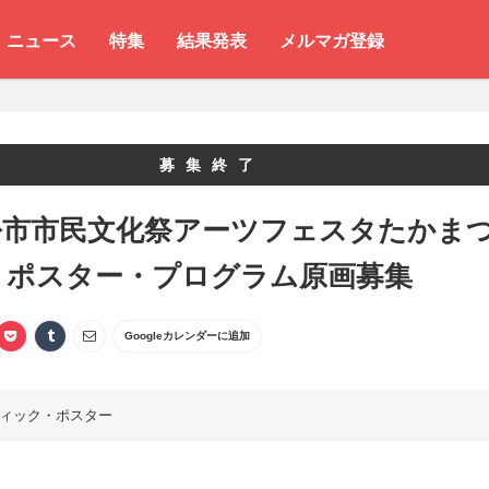
ニュース
特集
結果発表
メルマガ登録
募集終了
松市市民文化祭アーツフェスタたかま
4」ポスター・プログラム原画募集
Googleカレンダーに追加
ィック・ポスター