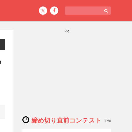
PR
つ
締め切り直前コンテスト
[PR]