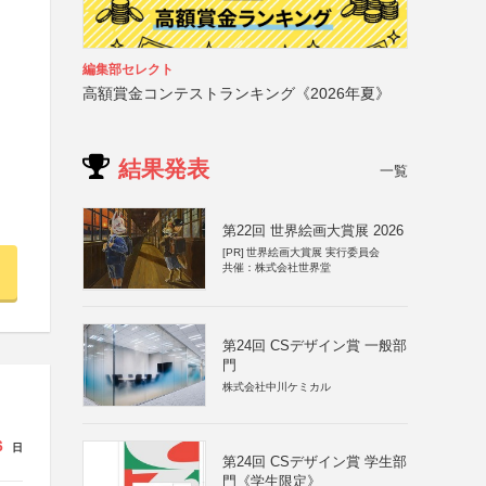
編集部セレクト
高額賞金コンテストランキング《2026年夏》
結果発表
一覧
第22回 世界絵画大賞展 2026
[PR]
世界絵画大賞展 実行委員会
共催：株式会社世界堂
第24回 CSデザイン賞 一般部
門
株式会社中川ケミカル
6
日
第24回 CSデザイン賞 学生部
門《学生限定》