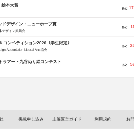
ボ 絵本大賞
17
あと
グッドデザイン・ニューホープ賞
1
あと
本デザイン振興会
大学 コンペティション2026《学生限定》
2
あと
Association Liberal Arts協会
ルトラアート九谷ぬり絵コンテスト
5
あと
社
掲載申し込み
主催運営ガイド
利用規約
お