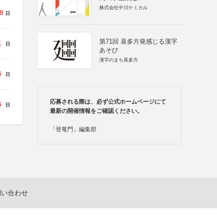
株式会社中川ケミカル
8
日
第71回 喜多方発感じる漢字
1
日
あそび
漢字のまち喜多方
5
日
応募される際は、必ず公式ホームページにて
6
日
最新の開催情報をご確認ください。
「登竜門」編集部
問い合わせ