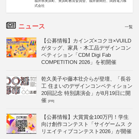
福井県美浜町、美浜町教育委員会、福井新聞社、関西電力株
式会社
ニュース
一覧
【公募情報】カインズ×コクヨ×VUILD
がタッグ、家具・木工品デザインコン
ペティション「CDM Digi Fab
COMPETITION 2026」を初開催
乾久美子や藤本壮介らが登壇、「長谷
工 住まいのデザインコンペティション
20回記念 特別講演会」が8月19日に開
催
[PR]
【公募情報】大賞賞金100万円！学生
向け創作コンテスト「サイゲームス ク
リエイティブコンテスト2026」が開催