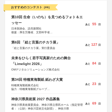
おすすめのコンテスト
[PR]
第10回 生命（いのち）を見つめるフォト＆エ
ッセー
55
あと
日
日本医師会、読売新聞社
後援：厚生労働省、文部科学省
協賛：東京海上日動火災保険株式会社、東京海上日動あん
しん生命保険株式会社
第6回 「絵と言葉のチカラ展」
127
あと
日
「絵と言葉のチカラ展」実行委員会
未来をひらく若手写真家のための舞台
84
「Limelight 2026」
あと
日
OMデジタルソリューションズ株式会社
第34回 特種東海製紙 紙わざ大賞
23
あと
日
特種東海製紙株式会社
協力：特種東海製紙グループ
特別協賛：静岡県長泉町
神奈川県美術展 2027 作品募集
69
あと
日
神奈川県美術展委員会、神奈川県立県民ホール（指定管理
者：（公財）神奈川芸術文化財団）、神奈川県