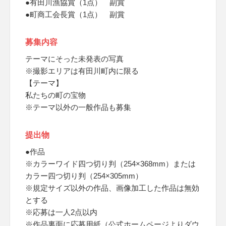
●有田川漁協賞（1点） 副賞
●町商工会長賞（1点） 副賞
募集内容
テーマにそった未発表の写真
※撮影エリアは有田川町内に限る
【テーマ】
私たちの町の宝物
※テーマ以外の一般作品も募集
提出物
●作品
※カラーワイド四つ切り判（254×368mm）または
カラー四つ切り判（254×305mm）
※規定サイズ以外の作品、画像加工した作品は無効
とする
※応募は一人2点以内
※作品裏面に応募用紙（公式ホームページよりダウ