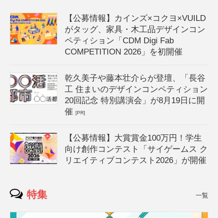
【公募情報】カインズ×コクヨ×VUILD
がタッグ、家具・木工品デザインコン
ペティション「CDM Digi Fab
COMPETITION 2026」を初開催
乾久美子や藤本壮介らが登壇、「長谷
工 住まいのデザインコンペティション
20回記念 特別講演会」が8月19日に開
催
[PR]
【公募情報】大賞賞金100万円！学生
向け創作コンテスト「サイゲームス ク
リエイティブコンテスト2026」が開催
特集
一覧