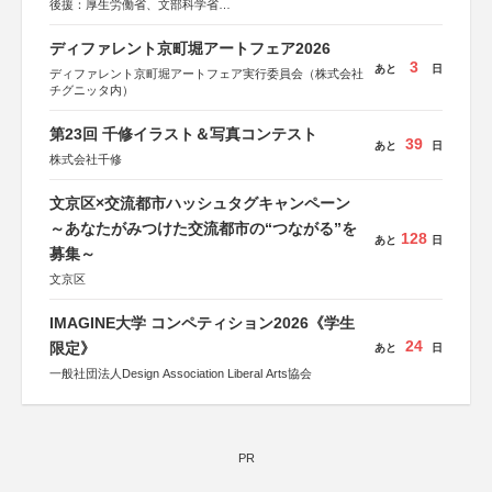
後援：厚生労働省、文部科学省
協賛：東京海上日動火災保険株式会社、東京海上日動あん
しん生命保険株式会社
ディファレント京町堀アートフェア2026
3
あと
日
ディファレント京町堀アートフェア実行委員会（株式会社
チグニッタ内）
第23回 千修イラスト＆写真コンテスト
39
あと
日
株式会社千修
文京区×交流都市ハッシュタグキャンペーン
～あなたがみつけた交流都市の“つながる”を
128
あと
日
募集～
文京区
IMAGINE大学 コンペティション2026《学生
24
限定》
あと
日
一般社団法人Design Association Liberal Arts協会
PR