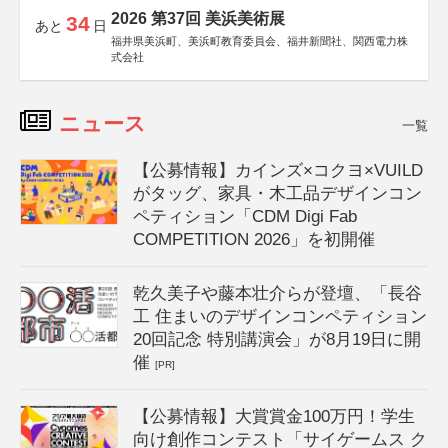
2026 第37回 美浜美術展
34
あと
日
福井県美浜町、美浜町教育委員会、福井新聞社、関西電力株
式会社
ニュース
一覧
【公募情報】カインズ×コクヨ×VUILD
がタッグ、家具・木工品デザインコン
ペティション「CDM Digi Fab
COMPETITION 2026」を初開催
乾久美子や藤本壮介らが登壇、「長谷
工 住まいのデザインコンペティション
20回記念 特別講演会」が8月19日に開
催
[PR]
【公募情報】大賞賞金100万円！学生
向け創作コンテスト「サイゲームス ク