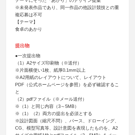
テーマにそった「あかり」のデザイン提案
※未発表作品であり、同一作品の他設計競技との重
複応募は不可
【テーマ】
食卓のあかり
提出物
●一次提出物
（1）A2サイズ印刷物（※送付）
※片面横使い1枚、紙厚0.1mm以上
※A2用紙のレイアウトについて、レイアウト
PDF（公式ホームページを参照）を必ず確認するこ
と
（2）pdfファイル（※メール送付）
※（1）と同じ内容（3～5MB）
※（1）（2）両方の提出を必須とする
※設計図面（縮尺不問）、パース、ドローイング、
CG、模型写真等、設計意図を表現したものを、A2