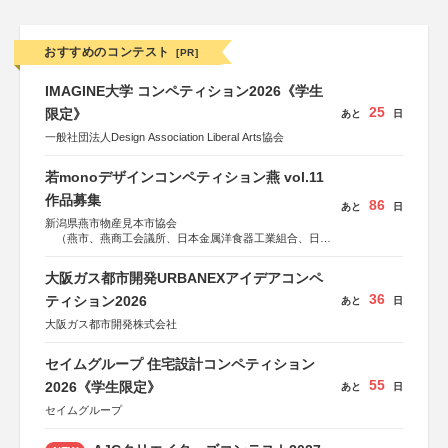
おすすめのコンテスト
[PR]
IMAGINE大学 コンペティション2026《学生
25
限定》
あと
日
一般社団法人Design Association Liberal Arts協会
若monoデザインコンペティション燕 vol.11
作品募集
86
あと
日
新潟県燕市物産見本市協会
（燕市、燕商工会議所、日本金属洋食器工業組合、日本
金属ハウスウェア工業組合）
大阪ガス都市開発URBANEXアイデアコンペ
36
ティション2026
あと
日
大阪ガス都市開発株式会社
セイムグループ 住宅設計コンペティション
55
2026《学生限定》
あと
日
セイムグループ