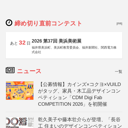
締め切り直前コンテスト
[PR]
2026 第37回 美浜美術展
32
あと
日
福井県美浜町、美浜町教育委員会、福井新聞社、関西電力株
式会社
ニュース
一覧
【公募情報】カインズ×コクヨ×VUILD
がタッグ、家具・木工品デザインコン
ペティション「CDM Digi Fab
COMPETITION 2026」を初開催
乾久美子や藤本壮介らが登壇、「長谷
工 住まいのデザインコンペティション