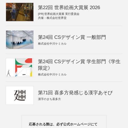
第22回 世界絵画大賞展 2026
[PR]
世界絵画大賞展 実行委員会
共催：株式会社世界堂
第24回 CSデザイン賞 一般部門
株式会社中川ケミカル
第24回 CSデザイン賞 学生部門《学生
限定》
株式会社中川ケミカル
第71回 喜多方発感じる漢字あそび
漢字のまち喜多方
応募される際は、必ず公式ホームページにて