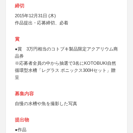
締切
2015年12月31日 (木)
作品提出・応募締切、必着
賞
●賞 3万円相当のコトブキ製品限定アクアリウム商
品券
※応募者全員の中から抽選で3名にKOTOBUKI自然
循環型水槽「レグラス ポニックス300Hセット」贈
呈
募集内容
自慢の水槽や魚を撮影した写真
提出物
●作品