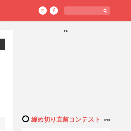
PR
締め切り直前コンテスト
[PR]