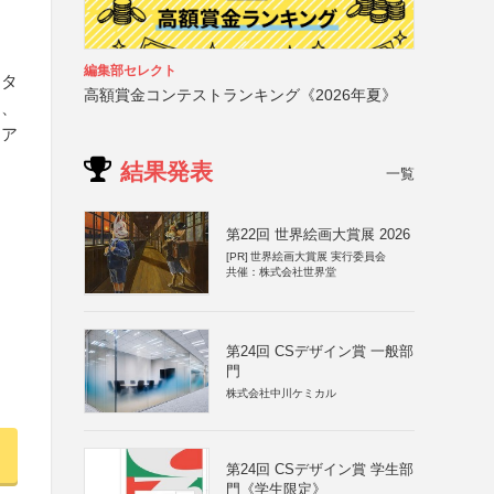
編集部セレクト
スタ
高額賞金コンテストランキング《2026年夏》
え、
クア
結果発表
一覧
第22回 世界絵画大賞展 2026
[PR]
世界絵画大賞展 実行委員会
共催：株式会社世界堂
第24回 CSデザイン賞 一般部
門
株式会社中川ケミカル
第24回 CSデザイン賞 学生部
門《学生限定》