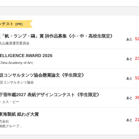
ンテスト
[PR]
薫「帆・ランプ・鷗」賞 詩作品募集《小・中・高校生限定》
5
あと
丸山薫賞運営委員会
TELLIGENCE AWARD 2026
2
あと
a Academy of Art）
 建設コンサルタンツ協会懸賞論文《学生限定》
5
あと
建設コンサルタンツ協会
e学生下宿年鑑2027 表紙デザインコンテスト《学生限定》
3
あと
・エス・ビー
種東海製紙 紙わざ大賞
2
あと
式会社
製紙グループ
県長泉町