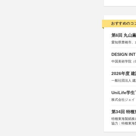
おすすめのコ
第6回 丸山
愛知県豊橋市、
DESIGN IN
中国美術学院（Chin
2026年度
一般社団法人 
UniLif
株式会社ジェイ
第34回 特
特種東海製紙株
協力：特種東海
特別協賛：静岡