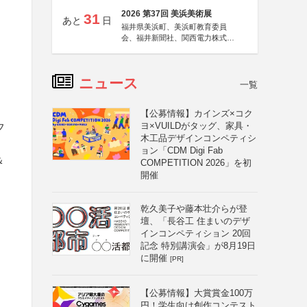
2026 第37回 美浜美術展
31
あと
日
福井県美浜町、美浜町教育委員
会、福井新聞社、関西電力株式会
社
ニュース
一覧
【公募情報】カインズ×コク
ヨ×VUILDがタッグ、家具・
フ
木工品デザインコンペティシ
ョン「CDM Digi Fab
＆
COMPETITION 2026」を初
開催
ト
乾久美子や藤本壮介らが登
壇、「長谷工 住まいのデザ
インコンペティション 20回
記念 特別講演会」が8月19日
に開催
[PR]
【公募情報】大賞賞金100万
円！学生向け創作コンテスト