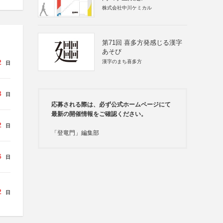
株式会社中川ケミカル
第71回 喜多方発感じる漢字
あそび
2
漢字のまち喜多方
日
3
日
応募される際は、必ず公式ホームページにて
最新の開催情報をご確認ください。
2
日
「登竜門」編集部
6
日
2
日