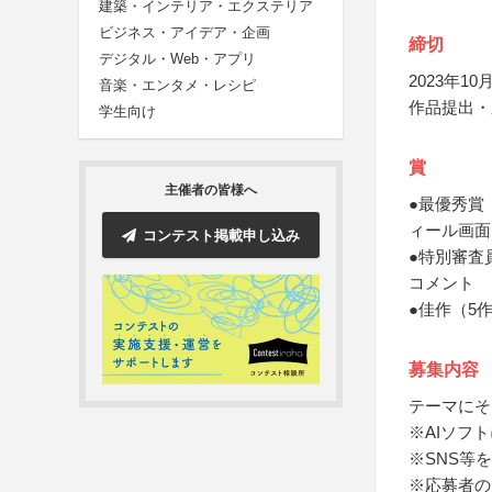
建築・インテリア・エクステリア
ビジネス・アイデア・企画
締切
デジタル・Web・アプリ
2023年10月
音楽・エンタメ・レシピ
作品提出・
学生向け
賞
主催者の皆様へ
●最優秀賞（
ィール画面
コンテスト掲載申し込み
●特別審査
コメント
●佳作（5
募集内容
テーマにそ
※AIソフ
※SNS等
※応募者の