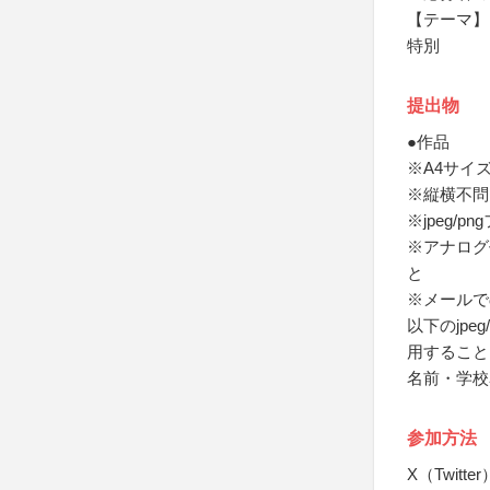
【テーマ】
特別
提出物
●作品
※A4サイズ
※縦横不問
※jpeg/p
※アナログ
と
※メールで
以下のjp
用すること
名前・学校
参加方法
X（Twit