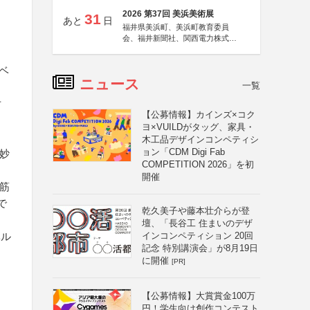
2026 第37回 美浜美術展
31
あと
日
福井県美浜町、美浜町教育委員
会、福井新聞社、関西電力株式会
社
ベ
ニュース
一覧
片
【公募情報】カインズ×コク
ヨ×VUILDがタッグ、家具・
木工品デザインコンペティシ
ョン「CDM Digi Fab
越妙
COMPETITION 2026」を初
開催
堂筋
で
乾久美子や藤本壮介らが登
壇、「長谷工 住まいのデザ
ベル
インコンペティション 20回
記念 特別講演会」が8月19日
に開催
[PR]
【公募情報】大賞賞金100万
円！学生向け創作コンテスト