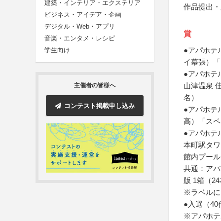
建築・インテリア・エクステリア
作品提出・
ビジネス・アイデア・企画
デジタル・Web・アプリ
賞
音楽・エンタメ・レシピ
●アパホテ
学生向け
イ幕張）「
●アパホテ
山津温泉 
主催者の皆様へ
名）
コンテスト掲載申し込み
●アパホテ
高）「スペ
●アパホテ
本町駅タワ
館内プール
共通：アパ
版 1箱（2
※ラベルに
●入選（4
※アパホテ