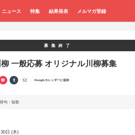
ニュース
特集
結果発表
メルマガ登録
募集終了
柳 一般応募 オリジナル川柳募集
Googleカレンダーに追加
俳句・短歌
30日 (木)