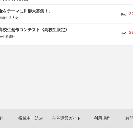
税金をテーマに川柳大募集！」
2
あと
蔵府中法人会
国高校生創作コンテスト《高校生限定》
2
あと
校生新聞社
社
掲載申し込み
主催運営ガイド
利用規約
お