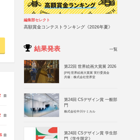
編集部セレクト
高額賞金コンテストランキング《2026年夏》
結果発表
一覧
第22回 世界絵画大賞展 2026
[PR]
世界絵画大賞展 実行委員会
共催：株式会社世界堂
2
日
第24回 CSデザイン賞 一般部
門
株式会社中川ケミカル
2
日
第24回 CSデザイン賞 学生部
6
日
門《学生限定》