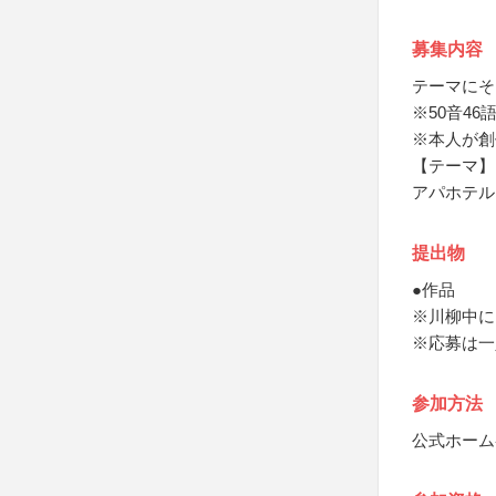
募集内容
テーマにそ
※50音4
※本人が創
【テーマ】
アパホテル
提出物
●作品
※川柳中に
※応募は一
参加方法
公式ホーム