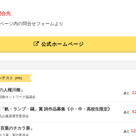
問合先
ページ内の問合せフォームより
公式ホームページ
ンテスト
[PR]
の人権川柳」
2
あと
活動ネットワーク協議会
薫「帆・ランプ・鷗」賞 詩作品募集《小・中・高校生限定》
5
あと
丸山薫賞運営委員会
と言葉のチカラ展」
12
あと
カラ展」実行委員会