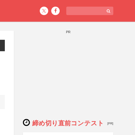
PR
締め切り直前コンテスト
[PR]