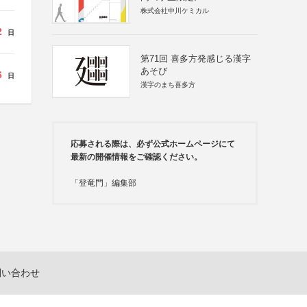
株式会社中川ケミカル
2
日
第71回 喜多方発感じる漢字
あそび
6
日
漢字のまち喜多方
応募される際は、必ず公式ホームページにて
最新の開催情報をご確認ください。
「登竜門」編集部
問い合わせ