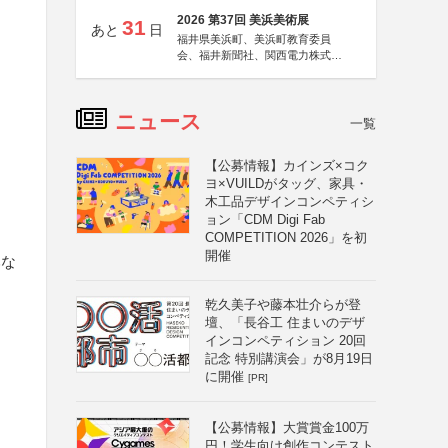
2026 第37回 美浜美術展
31
あと
日
福井県美浜町、美浜町教育委員
会、福井新聞社、関西電力株式会
社
ニュース
一覧
【公募情報】カインズ×コク
ヨ×VUILDがタッグ、家具・
木工品デザインコンペティシ
ョン「CDM Digi Fab
COMPETITION 2026」を初
開催
みな
乾久美子や藤本壮介らが登
壇、「長谷工 住まいのデザ
インコンペティション 20回
記念 特別講演会」が8月19日
に開催
[PR]
【公募情報】大賞賞金100万
円！学生向け創作コンテスト