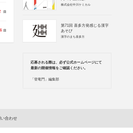
株式会社中川ケミカル
2
日
第71回 喜多方発感じる漢字
6
あそび
日
漢字のまち喜多方
応募される際は、必ず公式ホームページにて
最新の開催情報をご確認ください。
「登竜門」編集部
問い合わせ