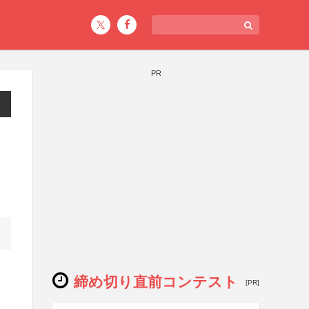
PR
締め切り直前コンテスト
[PR]