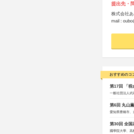
提出先・
株式会社あ
mail : oub
おすすめのコ
第17回 「
一般社団法人武
第6回 丸山
愛知県豊橋市、
第30回 全
國學院大學、高