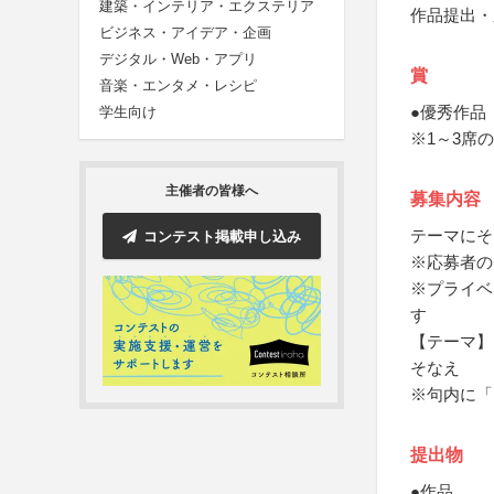
建築・インテリア・エクステリア
作品提出・
ビジネス・アイデア・企画
デジタル・Web・アプリ
賞
音楽・エンタメ・レシピ
●優秀作品
学生向け
※1～3席
主催者の皆様へ
募集内容
テーマにそ
コンテスト掲載申し込み
※応募者の
※プライベ
す
【テーマ】
そなえ
※句内に「
提出物
●作品