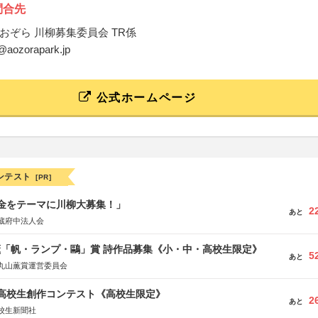
問合先
おぞら 川柳募集委員会 TR係
o@aozorapark.jp
公式ホームページ
ンテスト
[PR]
税金をテーマに川柳大募集！」
2
あと
蔵府中法人会
薫「帆・ランプ・鷗」賞 詩作品募集《小・中・高校生限定》
5
あと
丸山薫賞運営委員会
国高校生創作コンテスト《高校生限定》
2
あと
校生新聞社