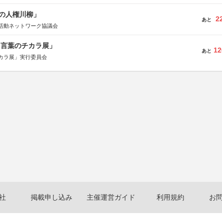
の人権川柳」
2
あと
活動ネットワーク協議会
と言葉のチカラ展」
12
あと
カラ展」実行委員会
社
掲載申し込み
主催運営ガイド
利用規約
お