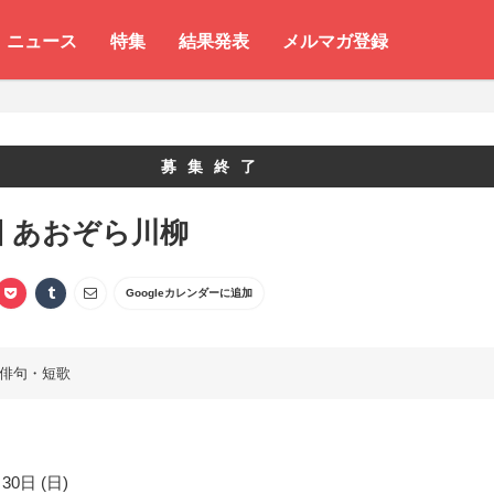
ニュース
特集
結果発表
メルマガ登録
募集終了
回 あおぞら川柳
Googleカレンダーに追加
俳句・短歌
30日 (日)