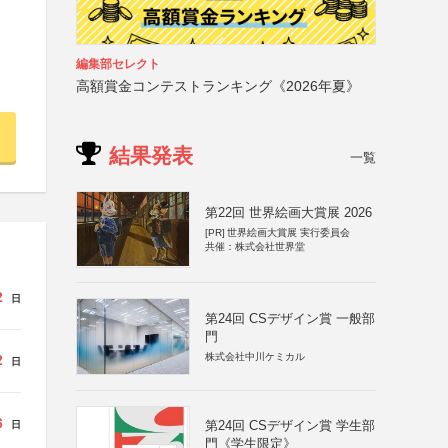
編集部セレクト
高額賞金コンテストランキング《2026年夏》
結果発表
一覧
第22回 世界絵画大賞展 2026
[PR]
世界絵画大賞展 実行委員会
共催：株式会社世界堂
2
日
第24回 CSデザイン賞 一般部
門
株式会社中川ケミカル
2
日
6
第24回 CSデザイン賞 学生部
日
門《学生限定》