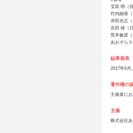
宝田 明（
竹内細香（
岸田光正（
吉田 靖（
荒木敏彦（
あおぞらス
結果発表
2017年
著作権の
主催者にお
主催
株式会社あ