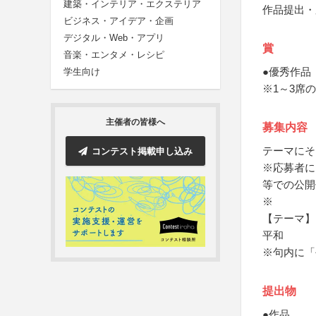
建築・インテリア・エクステリア
作品提出・
ビジネス・アイデア・企画
デジタル・Web・アプリ
賞
音楽・エンタメ・レシピ
●優秀作品
学生向け
※1～3席
主催者の皆様へ
募集内容
テーマにそ
コンテスト掲載申し込み
※応募者に
等での公開
※
【テーマ】
平和
※句内に「
提出物
●作品