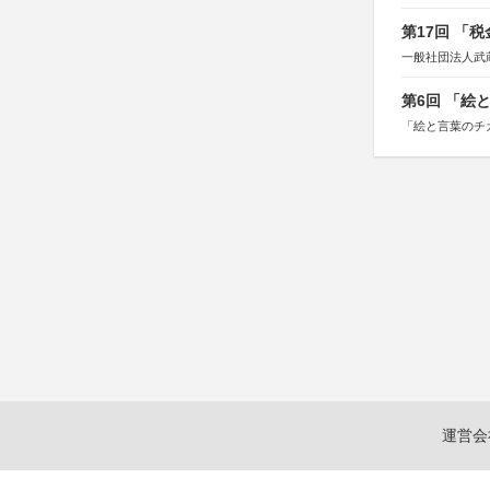
第17回 「
一般社団法人武
第6回 「絵
「絵と言葉のチ
運営会