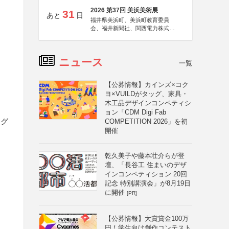
2026 第37回 美浜美術展
31
あと
日
福井県美浜町、美浜町教育委員
会、福井新聞社、関西電力株式会
社
ニュース
一覧
【公募情報】カインズ×コク
ヨ×VUILDがタッグ、家具・
木工品デザインコンペティシ
ョン「CDM Digi Fab
ログ
COMPETITION 2026」を初
開催
乾久美子や藤本壮介らが登
壇、「長谷工 住まいのデザ
インコンペティション 20回
記念 特別講演会」が8月19日
に開催
[PR]
【公募情報】大賞賞金100万
円！学生向け創作コンテスト