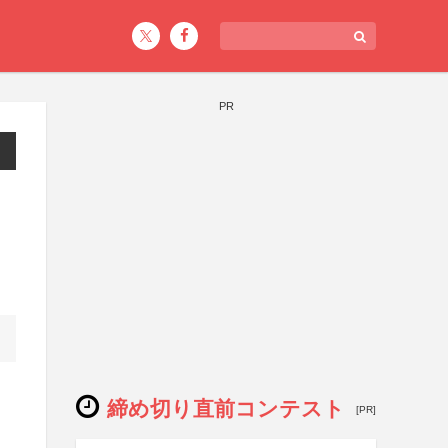
PR
締め切り直前コンテスト
[PR]