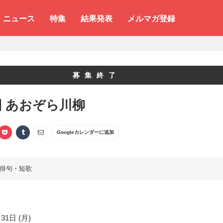
ニュース
特集
結果発表
メルマガ登録
募集終了
回 あおぞら川柳
Googleカレンダーに追加
俳句・短歌
31日 (月)