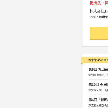
提出先・
株式会社あ
mail : oub
おすすめのコ
第6回 丸山
愛知県豊橋市、
第30回 全
國學院大學、高
第6回「都民
東京都人権啓発