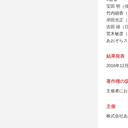
宝田 明（
竹内細香（
岸田光正（
吉田 靖（
荒木敏彦（
あおぞらス
結果発表
2016年
著作権の
主催者にお
主催
株式会社あ