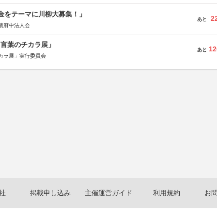
税金をテーマに川柳大募集！」
2
あと
蔵府中法人会
と言葉のチカラ展」
12
あと
カラ展」実行委員会
社
掲載申し込み
主催運営ガイド
利用規約
お