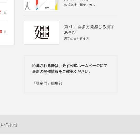
株式会社中川ケミカル
2
日
第71回 喜多方発感じる漢字
6
あそび
日
漢字のまち喜多方
応募される際は、必ず公式ホームページにて
最新の開催情報をご確認ください。
「登竜門」編集部
問い合わせ