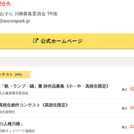
問合先
おぞら 川柳募集委員会 TR係
o@aozorapark.jp
公式ホームページ
ンテスト
[PR]
薫「帆・ランプ・鷗」賞 詩作品募集《小・中・高校生限定》
5
あと
丸山薫賞運営委員会
国高校生創作コンテスト《高校生限定》
2
あと
校生新聞社
の人権川柳」
2
あと
活動ネットワーク協議会