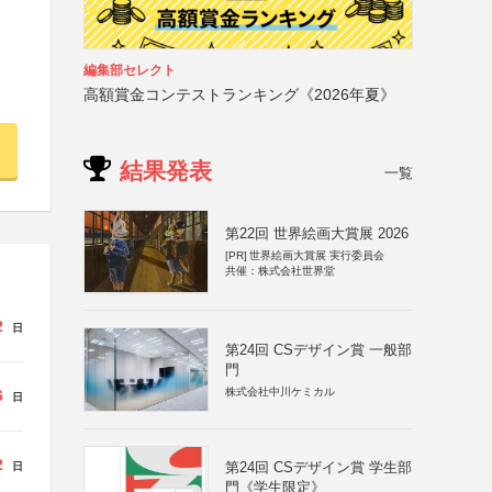
編集部セレクト
高額賞金コンテストランキング《2026年夏》
結果発表
一覧
第22回 世界絵画大賞展 2026
[PR]
世界絵画大賞展 実行委員会
共催：株式会社世界堂
2
日
第24回 CSデザイン賞 一般部
門
株式会社中川ケミカル
6
日
2
第24回 CSデザイン賞 学生部
日
門《学生限定》