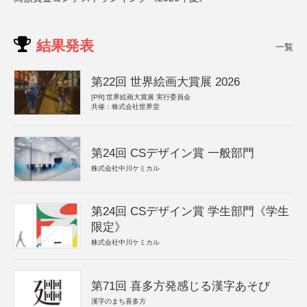
結果発表
一覧
第22回 世界絵画大賞展 2026
[PR]
世界絵画大賞展 実行委員会
共催：株式会社世界堂
第24回 CSデザイン賞 一般部門
株式会社中川ケミカル
第24回 CSデザイン賞 学生部門《学生
限定》
株式会社中川ケミカル
第71回 喜多方発感じる漢字あそび
漢字のまち喜多方