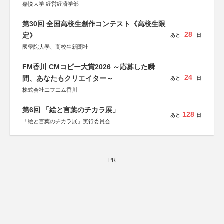
嘉悦大学 経営経済学部
第30回 全国高校生創作コンテスト《高校生限
28
定》
あと
日
國學院大學、高校生新聞社
FM香川 CMコピー大賞2026 ～応募した瞬
24
間、あなたもクリエイター～
あと
日
株式会社エフエム香川
第6回 「絵と言葉のチカラ展」
128
あと
日
「絵と言葉のチカラ展」実行委員会
PR