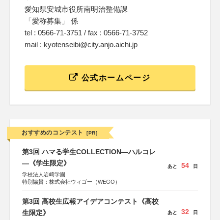
愛知県安城市役所南明治整備課
「愛称募集」 係
tel : 0566-71-3751 / fax : 0566-71-3752
mail : kyotenseibi@city.anjo.aichi.jp
公式ホームページ
おすすめのコンテスト
[PR]
第3回 ハマる学生COLLECTION―ハルコレ
―《学生限定》
54
あと
日
学校法人岩崎学園
特別協賛：株式会社ウィゴー（WEGO）
第3回 高校生広報アイデアコンテスト《高校
32
生限定》
あと
日