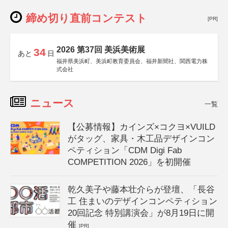
締め切り直前コンテスト
[PR]
2026 第37回 美浜美術展
34
あと
日
福井県美浜町、美浜町教育委員会、福井新聞社、関西電力株
式会社
ニュース
一覧
【公募情報】カインズ×コクヨ×VUILD
がタッグ、家具・木工品デザインコン
ペティション「CDM Digi Fab
COMPETITION 2026」を初開催
乾久美子や藤本壮介らが登壇、「長谷
工 住まいのデザインコンペティション
20回記念 特別講演会」が8月19日に開
催
[PR]