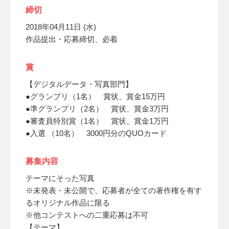
締切
2018年04月11日 (水)
作品提出・応募締切、必着
賞
【デジタルデータ・写真部門】
●グランプリ（1名） 賞状、賞金15万円
●準グランプリ（2名） 賞状、賞金3万円
●審査員特別賞（1名） 賞状、賞金1万円
●入選 （10名） 3000円分のQUOカード
募集内容
テーマにそった写真
※未発表・未公開で、応募者が全ての著作権を有す
るオリジナル作品に限る
※他コンテストへの二重応募は不可
【テーマ】