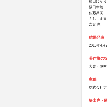
柿田ゆかり
橘田幸雄
佐藤昌美
ふじしま青
吉實 恵
結果発表
2019年
著作権の
大賞・優秀
主催
株式会社ア
提出先・