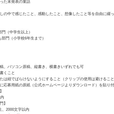
った未発表の童話
しの中で感じたこと、感動したこと、想像したこと等を自由に綴
部門（中学生以上）
も部門（小学校6年生まで）
稿、パソコン原稿、縦書き、横書きいずれでも可
書くこと
たは紐でばらけないようにすること（クリップの使用は避けるこ
に応募用紙の原紙（公式ホームページよりダウンロード）を貼り
】
以内
門】
上、2000文字以内