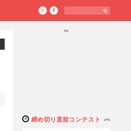
PR
締め切り直前コンテスト
[PR]