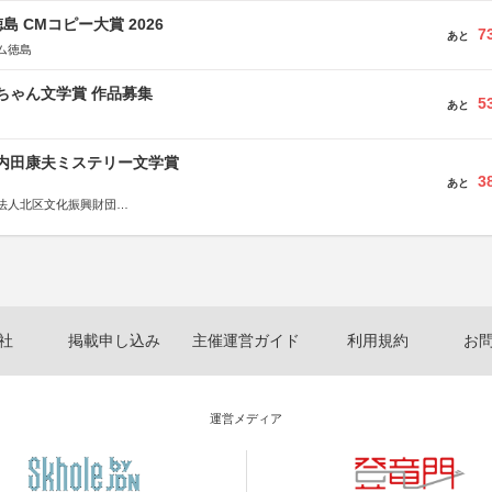
島 CMコピー大賞 2026
7
あと
ム徳島
っちゃん文学賞 作品募集
5
あと
区内田康夫ミステリー文学賞
3
あと
法人北区文化振興財団
法人内田康夫財団
実業之日本社
社
掲載申し込み
主催運営ガイド
利用規約
お
運営メディア