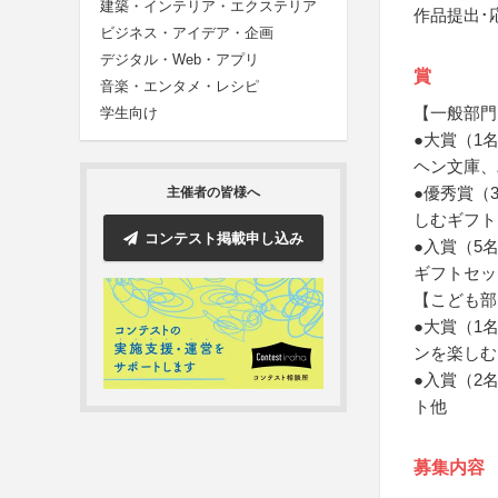
建築・インテリア・エクステリア
作品提出･
ビジネス・アイデア・企画
デジタル・Web・アプリ
賞
音楽・エンタメ・レシピ
【一般部門
学生向け
●大賞（1
ヘン文庫、
●優秀賞（
主催者の皆様へ
しむギフト
コンテスト掲載申し込み
●入賞（5
ギフトセッ
【こども部
●大賞（1
ンを楽しむ
●入賞（2
ト他
募集内容