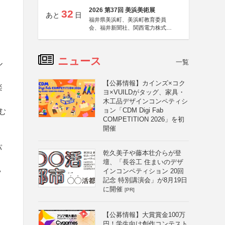
2026 第37回 美浜美術展
32
あと
日
福井県美浜町、美浜町教育委員
会、福井新聞社、関西電力株式会
社
ニュース
一覧
ル
【公募情報】カインズ×コク
楽
ヨ×VUILDがタッグ、家具・
木工品デザインコンペティシ
ョン「CDM Digi Fab
む
COMPETITION 2026」を初
開催
パ
乾久美子や藤本壮介らが登
壇、「長谷工 住まいのデザ
ッ
インコンペティション 20回
記念 特別講演会」が8月19日
に開催
[PR]
【公募情報】大賞賞金100万
円！学生向け創作コンテスト