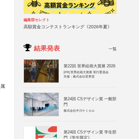
編集部セレクト
高額賞金コンテストランキング《2026年夏》
結果発表
一覧
第22回 世界絵画大賞展 2026
[PR]
世界絵画大賞展 実行委員会
共催：株式会社世界堂
帰属
第24回 CSデザイン賞 一般部
門
株式会社中川ケミカル
第24回 CSデザイン賞 学生部
門《学生限定》