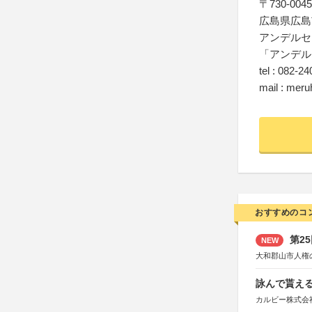
〒730-0045
広島県広島
アンデルセ
「アンデル
tel : 082-2
mail : mer
おすすめのコ
第2
NEW
大和郡山市人権
詠んで貰える
カルビー株式会