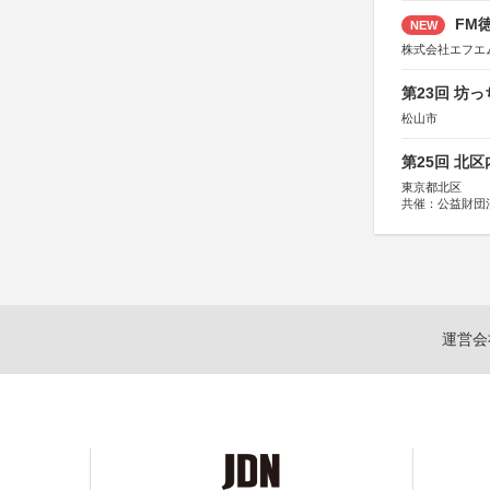
FM徳
NEW
株式会社エフエ
第23回 坊
松山市
第25回 北
東京都北区
共催：公益財団
協力：一般財団
協賛：株式会社
運営会