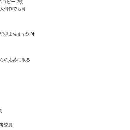
のコピー 2枚
人何作でも可
記提出先まで送付
らの応募に限る
長
選考委員