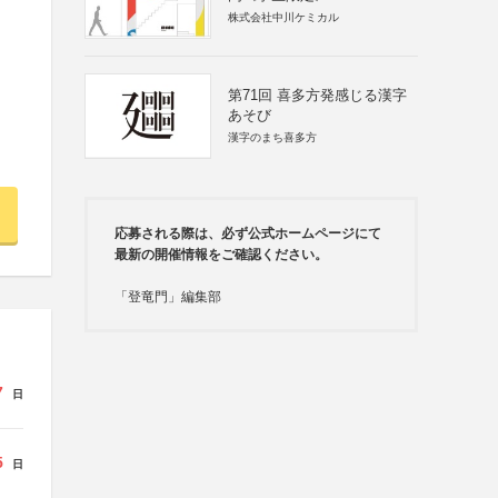
株式会社中川ケミカル
第71回 喜多方発感じる漢字
あそび
漢字のまち喜多方
応募される際は、必ず公式ホームページにて
最新の開催情報をご確認ください。
「登竜門」編集部
7
日
5
日