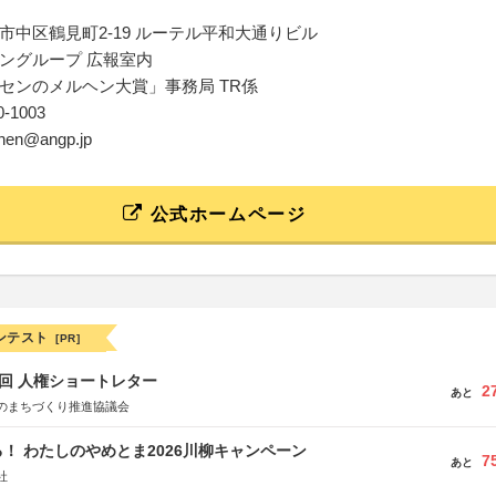
市中区鶴見町2-19 ルーテル平和大通りビル
ングループ 広報室内
センのメルヘン大賞」事務局 TR係
40-1003
uhen@angp.jp
公式ホームページ
ンテスト
[PR]
5回 人権ショートレター
2
あと
のまちづくり推進協議会
！ わたしのやめとま2026川柳キャンペーン
7
あと
社