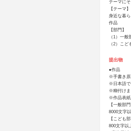
テーマにそ
【テーマ】
身近な暮ら
作品
【部門】
（1）一般
（2）こど
提出物
●作品
※手書き原
※日本語で
※糊付けま
※作品表紙
【一般部門
8000文字
【こども部
800文字以