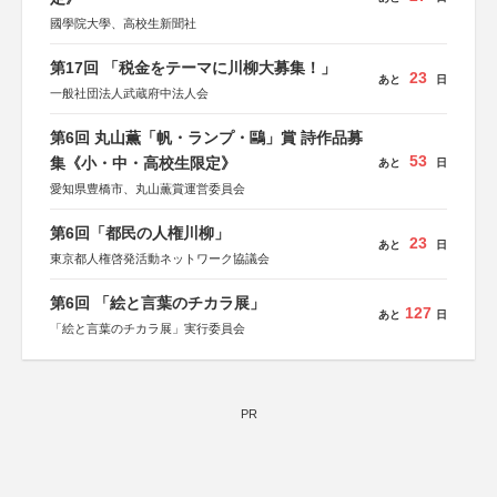
國學院大學、高校生新聞社
第17回 「税金をテーマに川柳大募集！」
23
あと
日
一般社団法人武蔵府中法人会
第6回 丸山薫「帆・ランプ・鷗」賞 詩作品募
53
集《小・中・高校生限定》
あと
日
愛知県豊橋市、丸山薫賞運営委員会
第6回「都民の人権川柳」
23
あと
日
東京都人権啓発活動ネットワーク協議会
第6回 「絵と言葉のチカラ展」
127
あと
日
「絵と言葉のチカラ展」実行委員会
PR