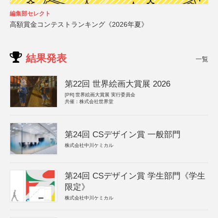
編集部セレクト
高額賞金コンテストランキング《2026年夏》
結果発表
一覧
第22回 世界絵画大賞展 2026
[PR]
世界絵画大賞展 実行委員会
共催：株式会社世界堂
第24回 CSデザイン賞 一般部門
株式会社中川ケミカル
第24回 CSデザイン賞 学生部門《学生
限定》
株式会社中川ケミカル