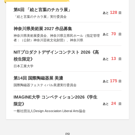
第6回 「絵と言葉のチカラ展」
128
あと
日
「絵と言葉のチカラ展」実行委員会
神奈川県美術展 2027 作品募集
70
あと
日
神奈川県美術展委員会、神奈川県立県民ホール（指定管理
者：（公財）神奈川芸術文化財団）、神奈川県
NITプロダクトデザインコンテスト 2026《高
13
校生限定》
あと
日
日本工業大学
第14回 国際陶磁器展 美濃
175
あと
日
国際陶磁器フェスティバル美濃実行委員会
IMAGINE大学 コンペティション2026《学生
24
限定》
あと
日
一般社団法人Design Association Liberal Arts協会
PR