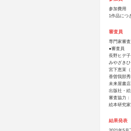
参加費用
1作品につき
審査員
専門家審査
●審査員
長野ヒデ子
みやざきひ
宮下恵茉（
香曽我部秀
未来屋書店
出版社・絵
審査協力：
絵本研究家
結果発表
2021年