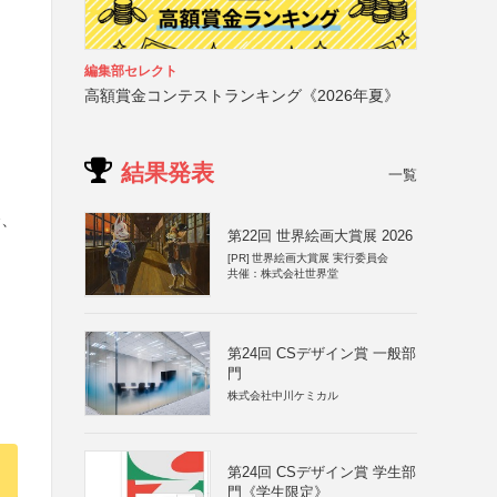
編集部セレクト
高額賞金コンテストランキング《2026年夏》
結果発表
一覧
会、
第22回 世界絵画大賞展 2026
[PR]
世界絵画大賞展 実行委員会
共催：株式会社世界堂
第24回 CSデザイン賞 一般部
門
株式会社中川ケミカル
第24回 CSデザイン賞 学生部
門《学生限定》