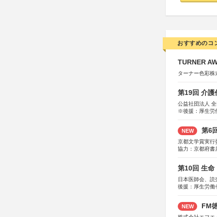
おすすめのコ
TURNER A
ターナー色彩株
第19回 介
公益社団法人 
※後援：厚生労
第6
NEW
京都文学賞実行
協力：京都府書
社、集英社、小
研究所、双葉社
第10回 生
日本医師会、読
後援：厚生労働
協賛：東京海上
FM徳
NEW