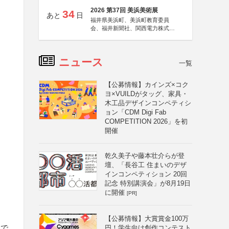
2026 第37回 美浜美術展
34
あと
日
福井県美浜町、美浜町教育委員
会、福井新聞社、関西電力株式会
社
ニュース
一覧
【公募情報】カインズ×コク
ヨ×VUILDがタッグ、家具・
木工品デザインコンペティシ
ョン「CDM Digi Fab
COMPETITION 2026」を初
開催
乾久美子や藤本壮介らが登
壇、「長谷工 住まいのデザ
インコンペティション 20回
記念 特別講演会」が8月19日
に開催
[PR]
【公募情報】大賞賞金100万
きで
円！学生向け創作コンテスト