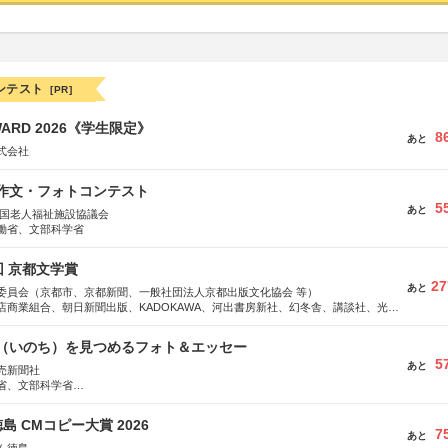
ンテスト
[PR]
WARD 2026《学生限定》
8
あと
式会社
護作文・フォトコンテスト
5
あと
全国老人福祉施設協議会
働省、文部科学省
回 京都文学賞
27
あと
委員会（京都市、京都新聞、一般社団法人京都出版文化協会 等）
店商業組合、朝日新聞出版、KADOKAWA、河出書房新社、幻冬舎、講談社、光文
学館、祥伝社、新潮社、淡交社、ちいさいミシマ社、徳間書店、早川書房、PHP
、文藝春秋、ポプラ社、毎日新聞出版
命（いのち）を見つめるフォト＆エッセー
5
あと
売新聞社
省、文部科学省
日動火災保険株式会社、東京海上日動あんしん生命保険株式会社
島 CMコピー大賞 2026
7
あと