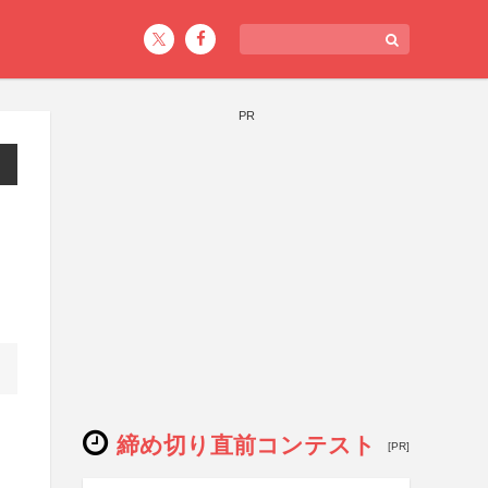
PR
締め切り直前コンテスト
[PR]