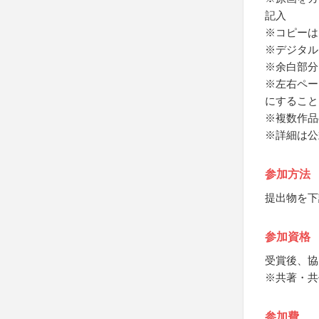
記入
※コピーは
※デジタル
※余白部分
※左右ペー
にすること
※複数作品
※詳細は公
参加方法
提出物を下
参加資格
受賞後、協
※共著・共
参加費