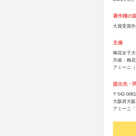
著作権の
大賞受賞作
主催
梅花女子大
共催：梅花
アミーニ（
提出先・
〒542-0061
大阪府大阪市
アミーニ「