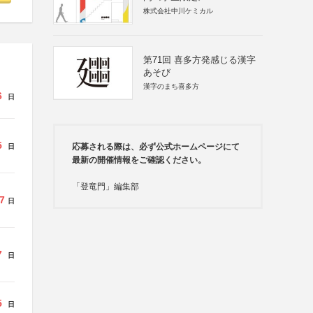
株式会社中川ケミカル
第71回 喜多方発感じる漢字
あそび
漢字のまち喜多方
6
日
5
応募される際は、必ず公式ホームページにて
日
最新の開催情報をご確認ください。
「登竜門」編集部
7
日
7
日
5
日