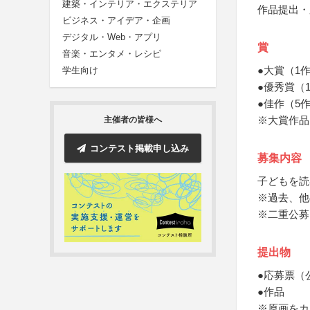
建築・インテリア・エクステリア
作品提出・
ビジネス・アイデア・企画
デジタル・Web・アプリ
賞
音楽・エンタメ・レシピ
●大賞（1
学生向け
●優秀賞（
●佳作（5
※大賞作品
主催者の皆様へ
コンテスト掲載申し込み
募集内容
子どもを読
※過去、他
※二重公募
提出物
●応募票（
●作品
※原画をカ