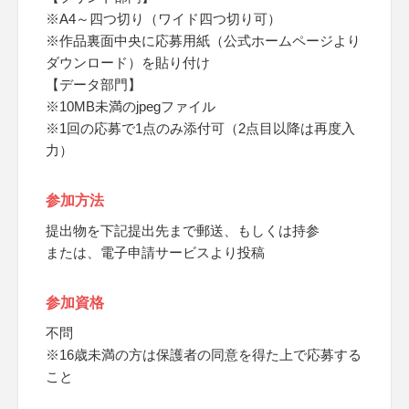
※A4～四つ切り（ワイド四つ切り可）
※作品裏面中央に応募用紙（公式ホームページより
ダウンロード）を貼り付け
【データ部門】
※10MB未満のjpegファイル
※1回の応募で1点のみ添付可（2点目以降は再度入
力）
参加方法
提出物を下記提出先まで郵送、もしくは持参
または、電子申請サービスより投稿
参加資格
不問
※16歳未満の方は保護者の同意を得た上で応募する
こと