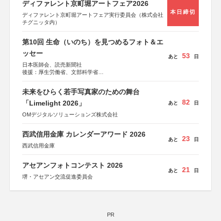
ディファレント京町堀アートフェア2026
本日締切
ディファレント京町堀アートフェア実行委員会（株式会社
チグニッタ内）
第10回 生命（いのち）を見つめるフォト＆エ
ッセー
53
あと
日
日本医師会、読売新聞社
後援：厚生労働省、文部科学省
協賛：東京海上日動火災保険株式会社、東京海上日動あん
しん生命保険株式会社
未来をひらく若手写真家のための舞台
82
「Limelight 2026」
あと
日
OMデジタルソリューションズ株式会社
西武信用金庫 カレンダーアワード 2026
23
あと
日
西武信用金庫
アセアンフォトコンテスト 2026
21
あと
日
堺・アセアン交流促進委員会
PR