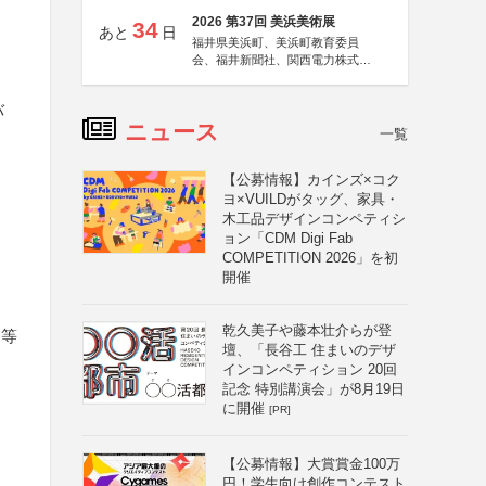
2026 第37回 美浜美術展
34
あと
日
福井県美浜町、美浜町教育委員
会、福井新聞社、関西電力株式会
社
バ
ニュース
一覧
【公募情報】カインズ×コク
ヨ×VUILDがタッグ、家具・
木工品デザインコンペティシ
ョン「CDM Digi Fab
COMPETITION 2026」を初
開催
乾久美子や藤本壮介らが登
ト等
壇、「長谷工 住まいのデザ
インコンペティション 20回
記念 特別講演会」が8月19日
に開催
[PR]
【公募情報】大賞賞金100万
円！学生向け創作コンテスト