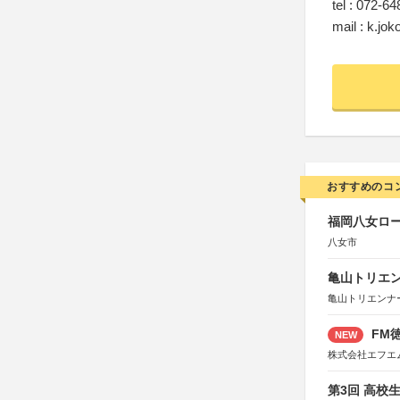
tel : 072-6
mail : k.jo
おすすめのコ
福岡八女ロ
八女市
亀山トリエンナ
亀山トリエンナ
FM徳
NEW
株式会社エフエ
第3回 高校