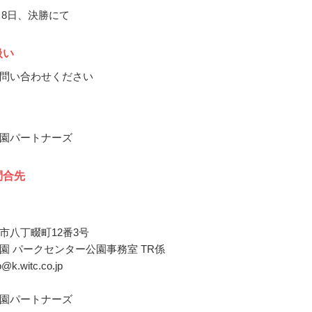
1月8日、決勝にて
扱い
問い合わせください
園パートナーズ
問合先
市八丁畷町12番3号
園 パークセンター公園事務室 TR係
ko@k.witc.co.jp
園パートナーズ