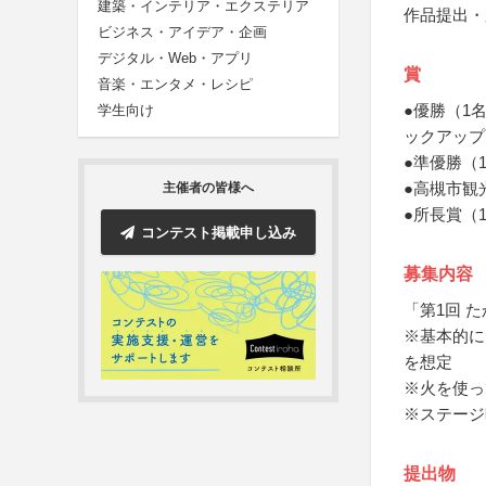
建築・インテリア・エクステリア
作品提出・
ビジネス・アイデア・企画
デジタル・Web・アプリ
賞
音楽・エンタメ・レシピ
●優勝（1
学生向け
ックアップ
●準優勝（
●高槻市観
主催者の皆様へ
●所長賞（
コンテスト掲載申し込み
募集内容
「第1回 
※基本的に
を想定
※火を使っ
※ステージ
提出物