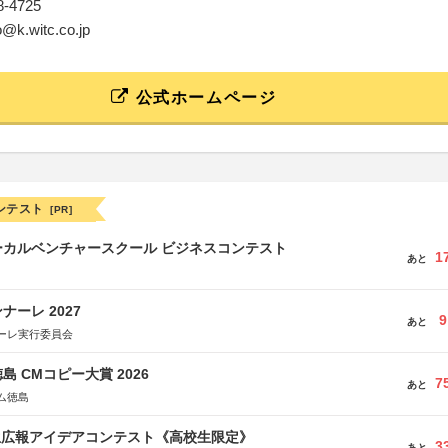
48-4725
ko@k.witc.co.jp
公式ホームページ
ンテスト
[PR]
ーカルベンチャースクール ビジネスコンテスト
1
あと
ーレ 2027
9
あと
ーレ実行委員会
島 CMコピー大賞 2026
7
あと
ム徳島
生広報アイデアコンテスト《高校生限定》
3
あと