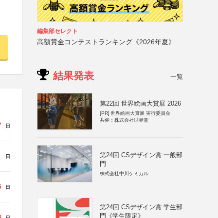
編集部セレクト
高額賞金コンテストランキング《2026年夏》
結果発表
一覧
第22回 世界絵画大賞展 2026
[PR]
世界絵画大賞展 実行委員会
共催：株式会社世界堂
7
日
第24回 CSデザイン賞 一般部
日
門
株式会社中川ケミカル
5
日
第24回 CSデザイン賞 学生部
門《学生限定》
3
日