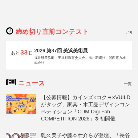
締め切り直前コンテスト
[PR]
2026 第37回 美浜美術展
33
あと
日
福井県美浜町、美浜町教育委員会、福井新聞社、関西電力株
式会社
ニュース
一覧
【公募情報】カインズ×コクヨ×VUILD
がタッグ、家具・木工品デザインコン
ペティション「CDM Digi Fab
COMPETITION 2026」を初開催
乾久美子や藤本壮介らが登壇、「長谷