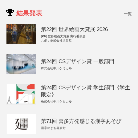
結果発表
一覧
第22回 世界絵画大賞展 2026
[PR]
世界絵画大賞展 実行委員会
共催：株式会社世界堂
第24回 CSデザイン賞 一般部門
株式会社中川ケミカル
第24回 CSデザイン賞 学生部門《学生
限定》
株式会社中川ケミカル
第71回 喜多方発感じる漢字あそび
漢字のまち喜多方