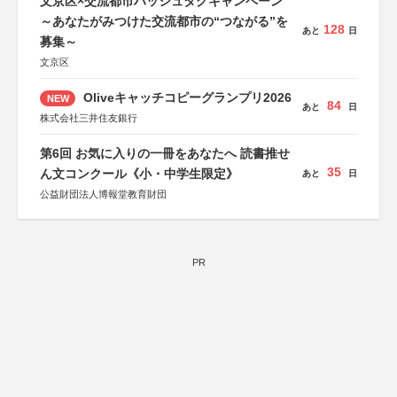
文京区×交流都市ハッシュタグキャンペーン
～あなたがみつけた交流都市の“つながる”を
128
あと
日
募集～
文京区
Oliveキャッチコピーグランプリ2026
NEW
84
あと
日
株式会社三井住友銀行
第6回 お気に入りの一冊をあなたへ 読書推せ
35
ん文コンクール《小・中学生限定》
あと
日
公益財団法人博報堂教育財団
PR