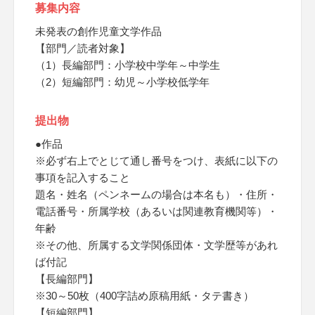
募集内容
未発表の創作児童文学作品
【部門／読者対象】
（1）長編部門：小学校中学年～中学生
（2）短編部門：幼児～小学校低学年
提出物
●作品
※必ず右上でとじて通し番号をつけ、表紙に以下の
事項を記入すること
題名・姓名（ペンネームの場合は本名も）・住所・
電話番号・所属学校（あるいは関連教育機関等）・
年齢
※その他、所属する文学関係団体・文学歴等があれ
ば付記
【長編部門】
※30～50枚（400字詰め原稿用紙・タテ書き）
【短編部門】