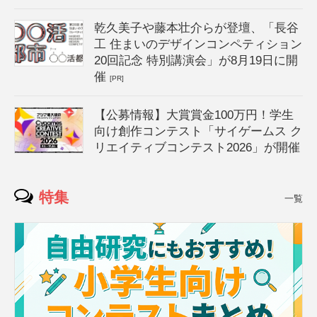
乾久美子や藤本壮介らが登壇、「長谷
工 住まいのデザインコンペティション
20回記念 特別講演会」が8月19日に開
催
[PR]
【公募情報】大賞賞金100万円！学生
向け創作コンテスト「サイゲームス ク
リエイティブコンテスト2026」が開催
特集
一覧