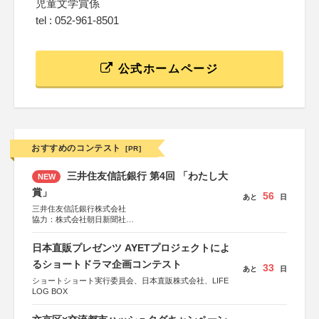
児童文学賞係
tel : 052-961-8501
公式ホームページ
おすすめのコンテスト
[PR]
三井住友信託銀行 第4回 「わたし大
NEW
賞」
56
あと
日
三井住友信託銀行株式会社
協力：株式会社朝日新聞社
後援：日本郵便株式会社
日本直販プレゼンツ AYETプロジェクトによ
るショートドラマ企画コンテスト
33
あと
日
ショートショート実行委員会、日本直販株式会社、LIFE
LOG BOX