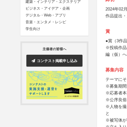
建築・インテリア・エクステリア
ビジネス・アイデア・企画
2024年02月
デジタル・Web・アプリ
作品提出・
音楽・エンタメ・レシピ
学生向け
賞
●賞（3作
※投稿作品
主催者の皆様へ
編（仮）へ
コンテスト掲載申し込み
募集内容
テーマにそ
※募集期間
※応募者本
※公序良俗
※人物を撮
と
※被写体が
※立ち入り