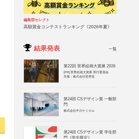
編集部セレクト
高額賞金コンテストランキング《2026年夏》
結果発表
一覧
第22回 世界絵画大賞展 2026
[PR]
世界絵画大賞展 実行委員会
共催：株式会社世界堂
第24回 CSデザイン賞 一般部
門
株式会社中川ケミカル
第24回 CSデザイン賞 学生部
門《学生限定》