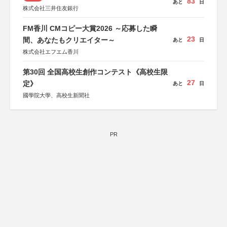
83
あと
日
株式会社三井住友銀行
FM香川 CMコピー大賞2026 ～応募した瞬
23
間、あなたもクリエイター～
あと
日
株式会社エフエム香川
第30回 全国高校生創作コンテスト《高校生限
27
定》
あと
日
國學院大學、高校生新聞社
PR