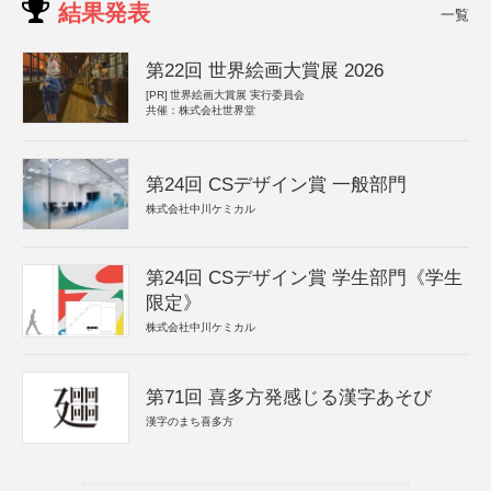
結果発表
一覧
第22回 世界絵画大賞展 2026
[PR]
世界絵画大賞展 実行委員会
共催：株式会社世界堂
第24回 CSデザイン賞 一般部門
株式会社中川ケミカル
第24回 CSデザイン賞 学生部門《学生
限定》
株式会社中川ケミカル
第71回 喜多方発感じる漢字あそび
漢字のまち喜多方