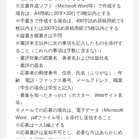
※文書作成ソフト（Microsoft Word等）で作成する
場合は、A4用紙に20字×20行で3枚以内とする
※手書きで作成する場合は、400字詰め原稿用紙で3
枚以内または200字詰め原稿用紙で5枚以内とする
※縦書き横書きは不問
※書評本文以外に次の事項を記入したものを添付す
ること（これらの事項は字数に含まない）
・書評対象の図書名、著者名および出版社名
・書評の題名
・応募者の郵便番号、住所、氏名（ふりがな）、年
齢、電話・ファックス番号、メールアドレス、職業
（学生の場合は学生と記入）
・募集を知ったきっかけ（ポスター、Webサイト名
等）
※メールでの応募の場合は、電子データ（Microsoft
Word、pdfファイル等）を添付し送信すること
※応募は一人1編とする
※応募書評は返却不可とし、必要な方はあらかじめ