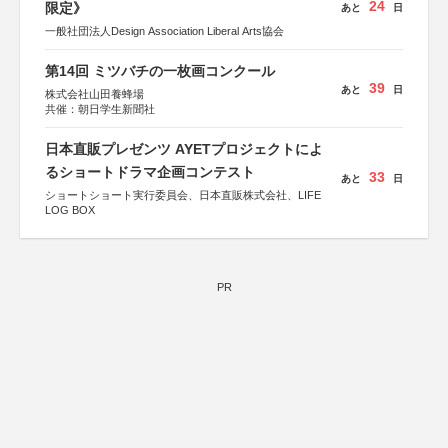
24
限定》
あと
日
一般社団法人Design Association Liberal Arts協会
第14回 ミツバチの一枚画コンクール
39
あと
日
株式会社山田養蜂場
共催：朝日学生新聞社
日本直販プレゼンツ AYETプロジェクトによ
るショートドラマ企画コンテスト
33
あと
日
ショートショート実行委員会、日本直販株式会社、LIFE
LOG BOX
PR