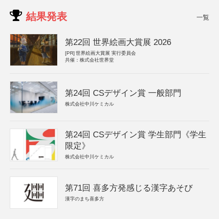
結果発表
一覧
第22回 世界絵画大賞展 2026
[PR]
世界絵画大賞展 実行委員会
共催：株式会社世界堂
第24回 CSデザイン賞 一般部門
株式会社中川ケミカル
第24回 CSデザイン賞 学生部門《学生
限定》
株式会社中川ケミカル
第71回 喜多方発感じる漢字あそび
漢字のまち喜多方