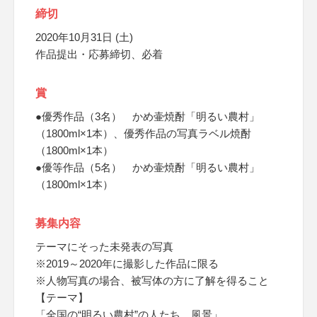
締切
2020年10月31日 (土)
作品提出・応募締切、必着
賞
●優秀作品（3名） かめ壷焼酎「明るい農村」
（1800ml×1本）、優秀作品の写真ラベル焼酎
（1800ml×1本）
●優等作品（5名） かめ壷焼酎「明るい農村」
（1800ml×1本）
募集内容
テーマにそった未発表の写真
※2019～2020年に撮影した作品に限る
※人物写真の場合、被写体の方に了解を得ること
【テーマ】
「全国の“明るい農村”の人たち、風景」