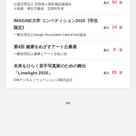
54
あと
日
公益社団法人 全国老人福祉施設協議会
※後援：厚生労働省、文部科学省
IMAGINE大学 コンペティション2026《学生
24
限定》
あと
日
一般社団法人Design Association Liberal Arts協会
第4回 健康をめざすアート公募展
9
あと
日
一般財団法人健康とアートを結ぶ会
未来をひらく若手写真家のための舞台
85
「Limelight 2026」
あと
日
OMデジタルソリューションズ株式会社
PR