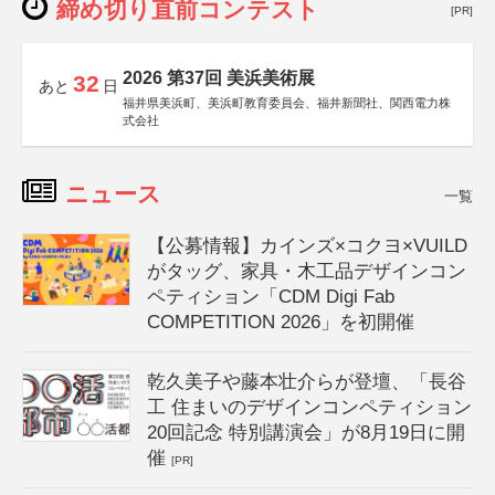
締め切り直前コンテスト
[PR]
2026 第37回 美浜美術展
32
あと
日
福井県美浜町、美浜町教育委員会、福井新聞社、関西電力株
式会社
ニュース
一覧
【公募情報】カインズ×コクヨ×VUILD
がタッグ、家具・木工品デザインコン
ペティション「CDM Digi Fab
COMPETITION 2026」を初開催
乾久美子や藤本壮介らが登壇、「長谷
工 住まいのデザインコンペティション
20回記念 特別講演会」が8月19日に開
催
[PR]