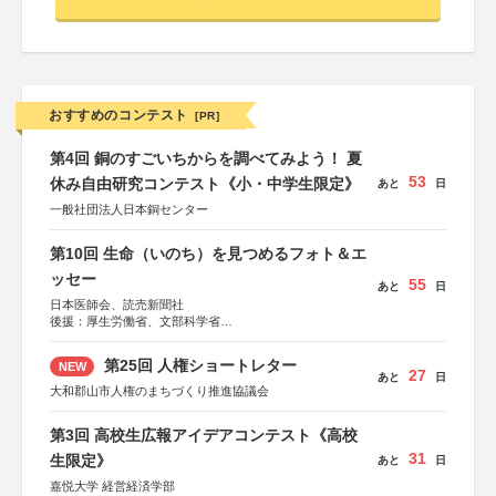
おすすめのコンテスト
[PR]
第4回 銅のすごいちからを調べてみよう！ 夏
53
休み自由研究コンテスト《小・中学生限定》
あと
日
一般社団法人日本銅センター
第10回 生命（いのち）を見つめるフォト＆エ
ッセー
55
あと
日
日本医師会、読売新聞社
後援：厚生労働省、文部科学省
協賛：東京海上日動火災保険株式会社、東京海上日動あん
しん生命保険株式会社
第25回 人権ショートレター
NEW
27
あと
日
大和郡山市人権のまちづくり推進協議会
第3回 高校生広報アイデアコンテスト《高校
31
生限定》
あと
日
嘉悦大学 経営経済学部